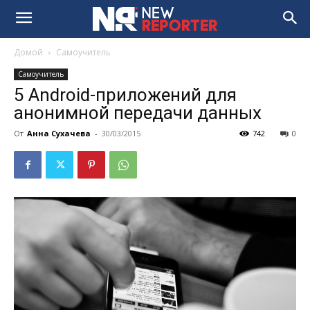
Домой
Самоучитель
Самоучитель
5 Android-приложений для
анонимной передачи данных
От
Анна Сухачева
-
30/03/2015
742
0