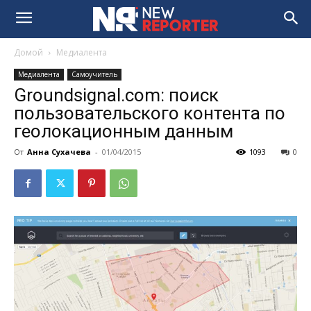
Домой
Медиалента
Медиалента
Самоучитель
Groundsignal.com: поиск
пользовательского контента по
геолокационным данным
От
Анна Сухачева
-
01/04/2015
1093
0