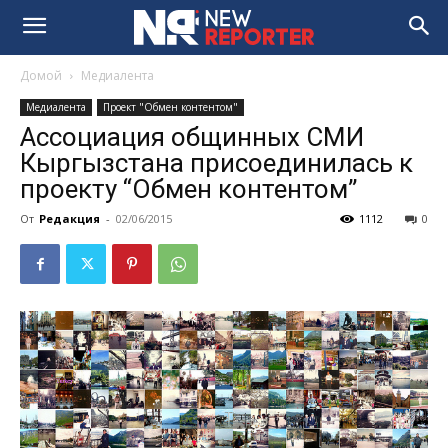
Домой
Медиалента
Медиалента
Проект "Обмен контентом"
Ассоциация общинных СМИ
Кыргызстана присоединилась к
проекту “Обмен контентом”
От
Редакция
-
02/06/2015
1112
0