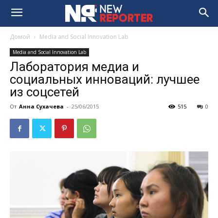
Домой
Media and Social Innovation Lab
Media and Social Innovation Lab
Лаборатория медиа и
социальных инноваций: лучшее
из соцсетей
От
Анна Сухачева
-
25/06/2015
515
0