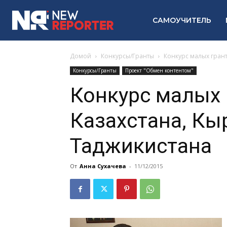
САМОУЧИТЕЛЬ
Домой
Конкурсы/Гранты
Конкурс малых грант
Конкурсы/Гранты
Проект "Обмен контентом"
Конкурс малых 
Казахстана, Кы
Таджикистана
От
Анна Сухачева
-
11/12/2015