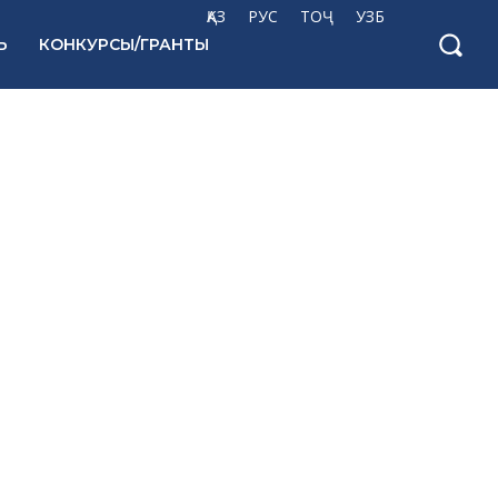
ҚАЗ
РУС
ТОҶ
УЗБ
Ь
КОНКУРСЫ/ГРАНТЫ