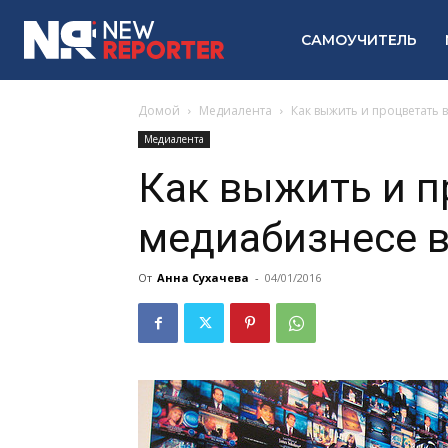
САМОУЧИТЕЛЬ
Домой
Медиалента
Как выжить и процветать 
Медиалента
Как выжить и п
медиабизнесе в
От
Анна Сухачева
-
04/01/2016