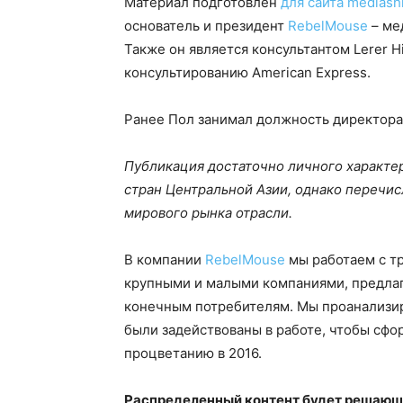
Материал подготовлен
для сайта mediashi
основатель и президент
RebelMouse
– ме
Также он является консультантом Lerer H
консультированию American Express.
Ранее Пол занимал должность директора п
Публикация достаточно личного характе
стран Центральной Азии, однако перечи
мирового рынка отрасли.
В компании
RebelMouse
мы работаем с т
крупными и малыми компаниями, предлаг
конечным потребителям. Мы проанализир
были задействованы в работе, чтобы сф
процветанию в 2016.
Распределенный контент будет решаю