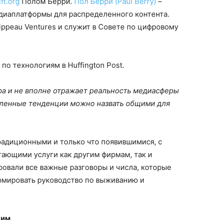
ft.org
Полом Берри.
Пол Берри (Paul Berry)
–
диаплатформы для распределенного контента.
ippeau Ventures и служит в Совете по цифровому
о технологиям в Huffington Post.
ра и не вполне отражает реальность медиасферы
сленные тенденции можно назвать общими для
радиционными и только что появившимися, с
ающими услуги как другим фирмам, так и
овали все важные разговоры и числа, которые
ормировать руководство по выживанию и
щим