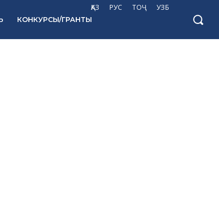
ҚАЗ
РУС
ТОҶ
УЗБ
Ь
КОНКУРСЫ/ГРАНТЫ