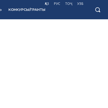
ҚАЗ
РУС
ТОҶ
УЗБ
Ь
КОНКУРСЫ/ГРАНТЫ