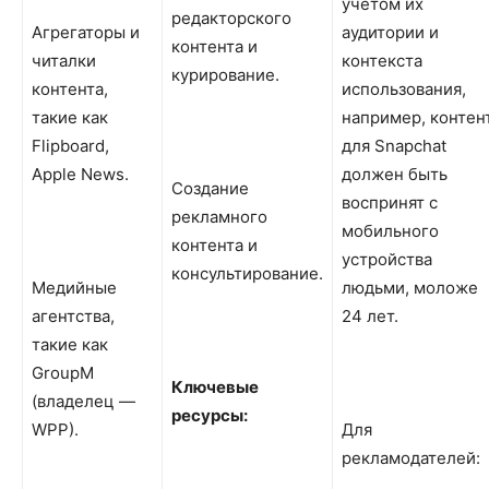
учетом их
редакторского
Агрегаторы и
аудитории и
контента и
читалки
контекста
курирование.
контента,
использования,
такие как
например, контен
Flipboard,
для Snapchat
Apple News.
должен быть
Создание
воспринят с
рекламного
мобильного
контента и
устройства
консультирование.
Медийные
людьми, моложе
агентства,
24 лет.
такие как
GroupM
Ключевые
(владелец —
ресурсы:
WPP).
Для
рекламодателей: