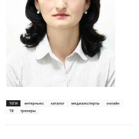
ТЕГИ
интерньюс
каталог
медиаэксперты
онлайн
ТВ
тренеры