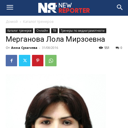
Домой
Каталог тренеров
Каталог тренеров
Онлайн
ТВ
Тренеры по медиаграмотности
Мерганова Лола Мирзоевна
От
Анна Сухачева
-
31/08/2016
551
0