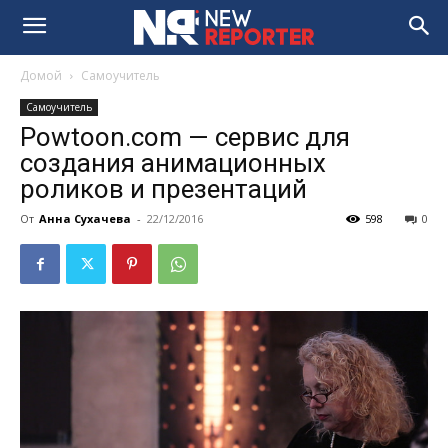
Домой
Самоучитель
Самоучитель
Powtoon.com — сервис для
создания анимационных
роликов и презентаций
От
Анна Сухачева
-
22/12/2016
598
0