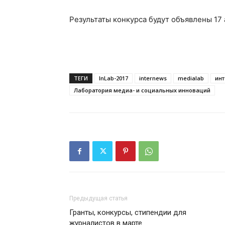
Результаты конкурса будут объявлены 17 
ТЕГИ
InLab-2017
internews
medialab
ин
Лаборатория медиа- и социальных инноваций
Предыдущая статья
Гранты, конкурсы, стипендии для
журналистов в марте