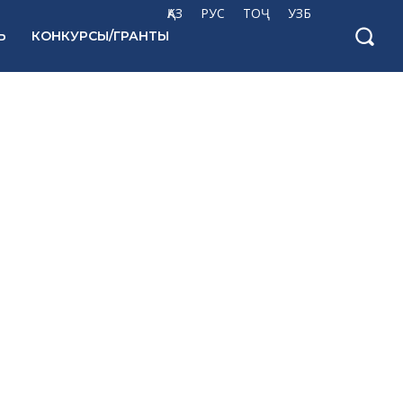
ҚАЗ
РУС
ТОҶ
УЗБ
Ь
КОНКУРСЫ/ГРАНТЫ