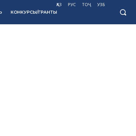
ҚАЗ
РУС
ТОҶ
УЗБ
Ь
КОНКУРСЫ/ГРАНТЫ