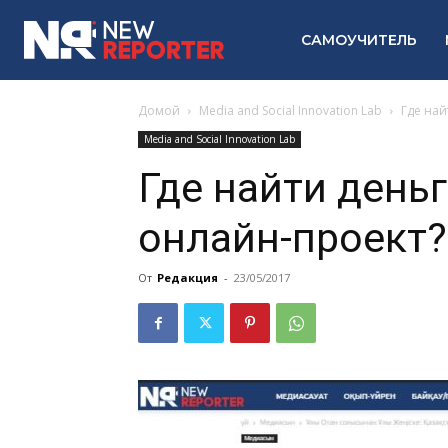
САМОУЧИТЕЛЬ
Домой
Media and Social Innovation Lab
Где най
Media and Social Innovation Lab
Где найти день
онлайн-проект?
От
Редакция
-
23/05/2017