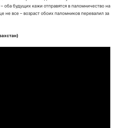
– оба будущих кажи отправятся в паломничество на
ще не все – возраст обоих паломников перевалил за
захстан)