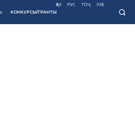
ҚАЗ
РУС
ТОҶ
УЗБ
Ь
КОНКУРСЫ/ГРАНТЫ