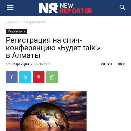
Домой
Медиалента
Медиалента
Регистрация на спич-
конференцию «Будет talk!»
в Алматы
От
Редакция
-
06/08/2019
583
0