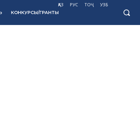
ҚАЗ
РУС
ТОҶ
УЗБ
Ь
КОНКУРСЫ/ГРАНТЫ