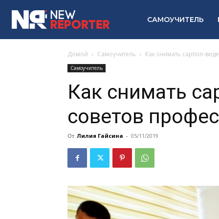
САМОУЧИТЕЛЬ
Домой
Самоучитель
Как снимать caption-вид
Самоучитель
Как снимать cap
советов профе
От
Лилия Гайсина
-
05/11/2019