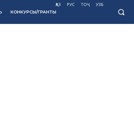
ҚАЗ
РУС
ТОҶ
УЗБ
Ь
КОНКУРСЫ/ГРАНТЫ