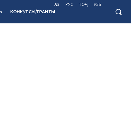
ҚАЗ
РУС
ТОҶ
УЗБ
Ь
КОНКУРСЫ/ГРАНТЫ