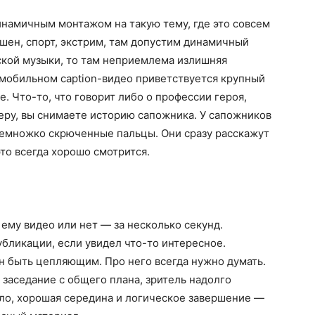
инамичным монтажом на такую тему, где это совсем
кшен, спорт, экстрим, там допустим динамичный
ской музыки, то там неприемлема излишняя
В мобильном captiоn-видео приветствуется крупный
. Что-то, что говорит либо о профессии героя,
меру, вы снимаете историю сапожника. У сапожников
немножко скрюченные пальцы. Они сразу расскажут
это всегда хорошо смотрится.
му видео или нет — за несколько секунд.
убликации, если увидел что-то интересное.
н быть цепляющим. Про него всегда нужно думать.
 заседание с общего плана, зритель надолго
ало, хорошая середина и логическое завершение —