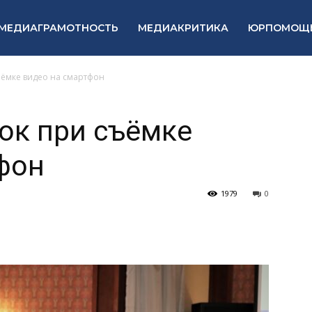
МЕДИАГРАМОТНОСТЬ
МЕДИАКРИТИКА
ЮРПОМОЩ
ъёмке видео на смартфон
ок при съёмке
фон
1979
0