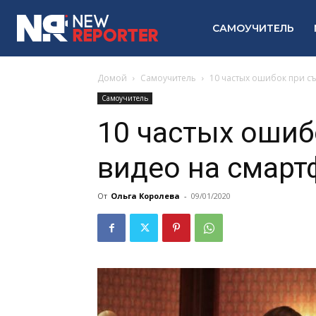
САМОУЧИТЕЛЬ
Домой
Самоучитель
10 частых ошибок при с
Самоучитель
10 частых ошиб
видео на смарт
От
Ольга Королева
-
09/01/2020