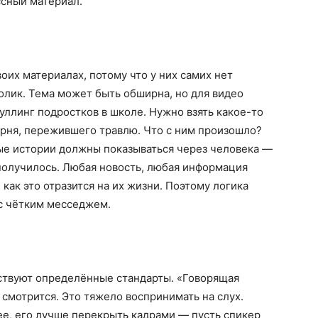
ссный материал.
воих материалах, потому что у них самих нет
олик. Тема может быть обширна, но для видео
уллинг подростков в школе. Нужно взять какое-то
арня, пережившего травлю. Что с ним произошло?
ые истории должны показываться через человека —
о получилось. Любая новость, любая информация
 как это отразится на их жизни. Поэтому логика
 с чётким месседжем.
ествуют определённые стандарты. «Говорящая
 смотрится. Это тяжело воспринимать на слух.
е, его лучше перекрыть кадрами — пусть спикер