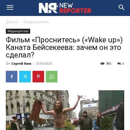
Домой
Медиакритика
Медиакритика
Фильм «Проснитесь» («Wake up»)
Каната Бейсекеева: зачем он это
сделал?
От
Сергей Ким
-
20/04/2020
785
0