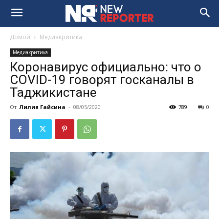
Домой
Медиакритика
Медиакритика
Коронавирус официально: что о
COVID-19 говорят госканалы в
Таджикистане
От
Лилия Гайсина
-
08/05/2020
789
0