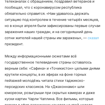
телеканалах с обращением, поздравил ветеранов и
пообещал, что с коронавирусом республика
обязательно справится. «Нам удавалось держать
ситуацию под контролем в течение четырёх месяцев,
но в конце апреля были зафиксированы первые случаи
заражения наших граждан, и на сегодняшний день
сотни жителей нашей страны им заражены», —
сказал
президент.
Между информационными сюжетами всё
государственное телевидение страны оставалось
верным себе: «Сафина» и «Точикистон» целыми днями
крутили концерты, в их эфирах на фоне горных
пейзажей молодёжь читала стихи таджикско-
персидских классиков. На «Джахоннамо» шли
юморески, розыгрыши при скрытых камерах и даже
куски картин Чарли Чаплина. Все фильмы, которые
попали в эфир таджикских каналов на этой неделе,