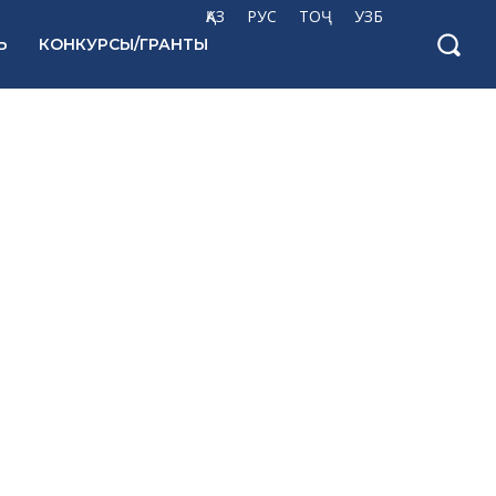
ҚАЗ
РУС
ТОҶ
УЗБ
Ь
КОНКУРСЫ/ГРАНТЫ