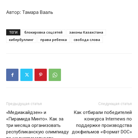
Автор: Тамара Вааль
ТЕГИ
блокировка соцсетей
законы Казахстана
кибербуллинг
права ребенка
свобода слова
Предыдущая статья
Следующая статья
«Медиакайдзен» и
Как отбирали победителей
«Пирамида Минто». Как за
конкурса Internews по
три месяца организовать
поддержке производства
республиканскую олимпиаду
докфильмов «Формат DOC»