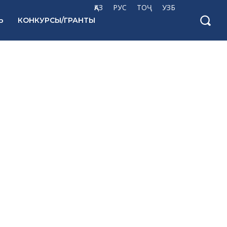
ҚАЗ
РУС
ТОҶ
УЗБ
Ь
КОНКУРСЫ/ГРАНТЫ