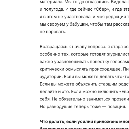
материала. Мы тогда отказались. Видела
и полугода. И где сейчас «Сбер», и где эт
я в этом не участвовала, и моя редакция 
мы своруем у бабушки, чтобы там рассказ
не воровать.
Возвращаясь к началу вопроса: я стараюс
особенно тех, которые готовят журналис
важно уравновешивать повестку голосам
критически осмыслять происходящее. Пи
аудитории. Если вы можете делать что-то
Если вы можете объяснить старшим родст
делайте и это. Если можно включить «Ев
себя. Не обязательно заниматься прозел
Но равнодушие теперь тоже — позиция.
Что делать, если усилий приложено мног
бессилием и следующим за ним выгора