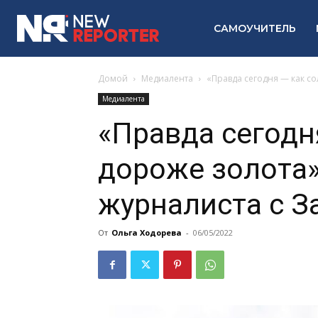
САМОУЧИТЕЛЬ
Домой
Медиалента
«Правда сегодня — как с
Медиалента
«Правда сегодня
дороже золота»
журналиста с З
От
Ольга Ходорева
-
06/05/2022