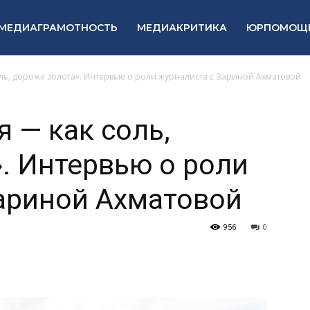
МЕДИАГРАМОТНОСТЬ
МЕДИАКРИТИКА
ЮРПОМОЩ
оль, дороже золота». Интервью о роли журналиста с Зариной Ахматовой
 — как соль,
. Интервью о роли
ариной Ахматовой
956
0