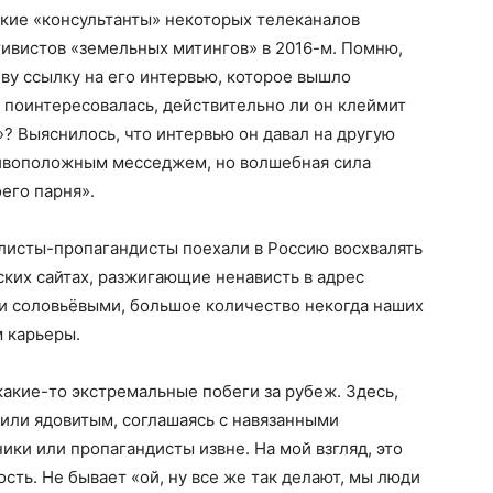
ские «консультанты» некоторых телеканалов
ивистов «земельных митингов» в 2016-м. Помню,
ву ссылку на его интервью, которое вышло
 поинтересовалась, действительно ли он клеймит
»? Выяснилось, что интервью он давал на другую
отивоположным месседжем, но волшебная сила
его парня».
алисты-пропагандисты поехали в Россию восхвалять
ских сайтах, разжигающие ненависть в адрес
ли соловьёвыми, большое количество некогда наших
 карьеры.
какие-то экстремальные побеги за рубеж. Здесь,
или ядовитым, соглашаясь с навязанными
ики или пропагандисты извне. На мой взгляд, это
ость. Не бывает «ой, ну все же так делают, мы люди