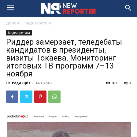
Домой
Медиакритика
Медиакритика
Риддер замерзает, теледебаты
кандидатов в президенты,
визиты Токаева. Мониторинг
итоговых ТВ-программ 7–13
ноября
От
Редакция
-
14/11/2022
607
0