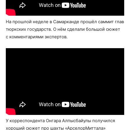
На прошлой неделе в Самарканде прошёл саммит глав
тюркских государств. О нём сделали большой сюжет
с комментариями экспертов.
У корреспондента Онгара Алпысбайулы получился
хороший сюжет про шахты «АрселорМиттала»