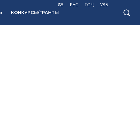
ҚАЗ
РУС
ТОҶ
УЗБ
Ь
КОНКУРСЫ/ГРАНТЫ