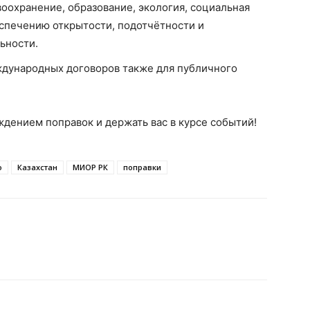
оохранение, образование, экология, социальная
спечению открытости, подотчётности и
ьности.
дународных договоров также для публичного
ждением поправок и держать вас в курсе событий!
о
Казахстан
МИОР РК
поправки