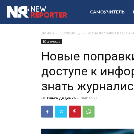
САМОУЧИТЕЛЬ
Домой
Юрпомощь
Новые поправки в закон «
Юрпомощь
Новые поправки
доступе к инфо
знать журналис
От
Ольга Диденко
-
30/01/2023