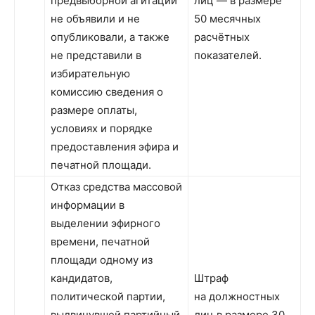
предвыборной агитации
лиц — в размере
не объявили и не
50 месячных
опубликовали, а также
расчётных
не представили в
показателей.
избирательную
комиссию сведения о
размере оплаты,
условиях и порядке
предоставления эфира и
печатной площади.
Отказ средства массовой
информации в
выделении эфирного
времени, печатной
площади одному из
кандидатов,
Штраф
политической партии,
на должностных
выдвинувшей партийный
лиц в размере 30,