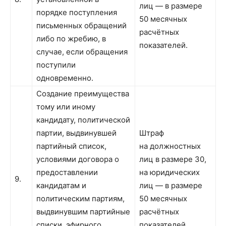
лиц — в размере
порядке поступления
50 месячных
письменных обращений
расчётных
либо по жребию, в
показателей.
случае, если обращения
поступили
одновременно.
Создание преимущества
тому или иному
кандидату, политической
партии, выдвинувшей
Штраф
партийный список,
на должностных
условиями договора о
лиц в размере 30,
предоставлении
на юридических
9.
кандидатам и
лиц — в размере
политическим партиям,
50 месячных
выдвинувшим партийные
расчётных
списки, эфирного
показателей.