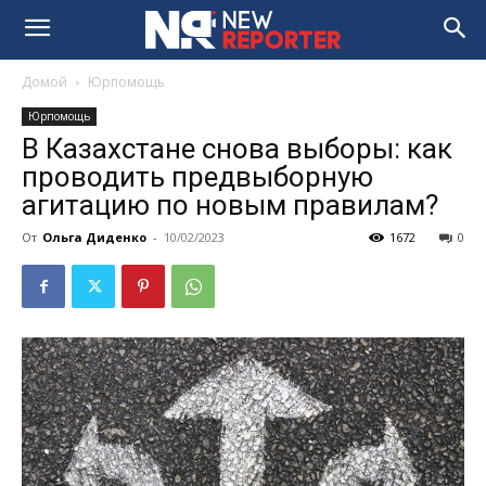
Домой
Юрпомощь
Юрпомощь
В Казахстане снова выборы: как
проводить предвыборную
агитацию по новым правилам?
От
Ольга Диденко
-
10/02/2023
1672
0