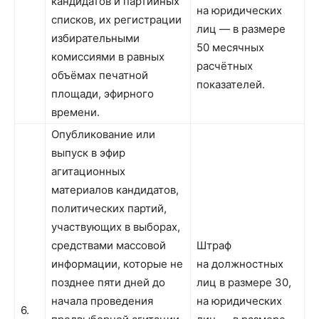
кандидатов и партийных
на юридических
списков, их регистрации
лиц — в размере
избирательными
50 месячных
комиссиями в равных
расчётных
объёмах печатной
показателей.
площади, эфирного
времени.
Опубликование или
выпуск в эфир
агитационных
материалов кандидатов,
политических партий,
участвующих в выборах,
средствами массовой
Штраф
информации, которые не
на должностных
позднее пяти дней до
лиц в размере 30,
начала проведения
на юридических
6.