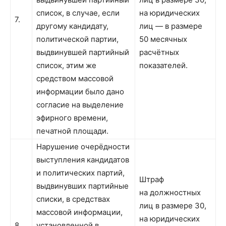
список, в случае, если
на юридических
7.
другому кандидату,
лиц — в размере
политической партии,
50 месячных
выдвинувшей партийный
расчётных
список, этим же
показателей.
средством массовой
информации было дано
согласие на выделение
эфирного времени,
печатной площади.
Нарушение очерёдности
выступления кандидатов
и политических партий,
Штраф
выдвинувших партийные
на должностных
списки, в средствах
лиц в размере 30,
массовой информации,
на юридических
8.
установленной в