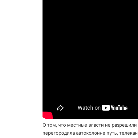
О том, что местные власти не разрешили
перегородила автоколонне путь, телекана