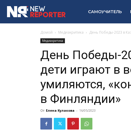
САМОУЧИТЕЛЬ
Домой
Медиакритика
День Победы-2023 в Ка
Медиакритика
День Победы-20
дети играют в 
умиляются, «ко
в Финляндии»
От
Елена Кулакова
-
16/05/2023