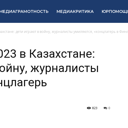
МЕДИАГРАМОТНОСТЬ
МЕДИАКРИТИКА
ЮРПОМОЩ
захстане: дети играют в войну, журналисты умиляются, «концлагерь в Фи
23 в Казахстане:
войну, журналисты
нцлагерь
823
0