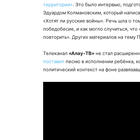
территории»
. Это было интервью, подго
Эдуардом Колмановским, который написа
«Хотят ли русские войны». Речь шла о то
победобесие, и как могло случиться, чт
повторить». Других материалов на тему 
Телеканал
«Алау-ТВ»
не стал расширенн
поставил
песню в исполнении ребёнка, ко
политический контекст на фоне развязав