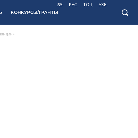
ҚАЗ
РУС
ТОҶ
УЗБ
Ь
КОНКУРСЫ/ГРАНТЫ
нляндии»