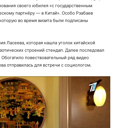
днования своего юбилея «с государственным
ескому партнёру — в Китай». Особо Рзабаев
которую во время визита были подписаны
я Ласеева, которая нашла уголок китайской
кзотических строений стендап. Далее последовал
. Обогатило повествовательный ряд видео
ева отправилась для встречи с социологом.