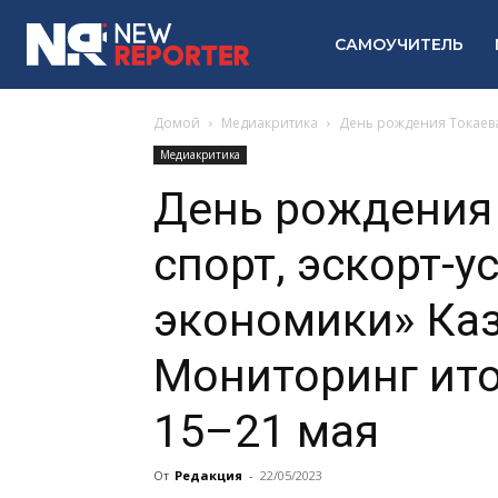
САМОУЧИТЕЛЬ
Домой
Медиакритика
День рождения Токаева 
Медиакритика
День рождения 
спорт, эскорт-ус
экономики» Каз
Мониторинг ит
15–21 мая
От
Редакция
-
22/05/2023