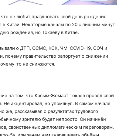
 что не любит праздновать свой день рождения.
ил в Китай. Некоторые каналы по 20 с лишним минут
дню рождения, но Токаеву в Китае.
зывали о ДТП, ОСМС, КСК, ЧМ, COVID-19, СОЧ и
ли, почему правительство рапортует о снижении
почему-то не снижаются.
ние на том, что Касым-Жомарт Токаев провёл свой
. Не акцентировал, но упомянул. В самом начале
о же, рассказывал о результатах трудового
обычному зрителю будет непросто. Он начинён
ов, свойственных дипломатическим переговорам.
 евро-5», или зачем нам «наращивать объёмы