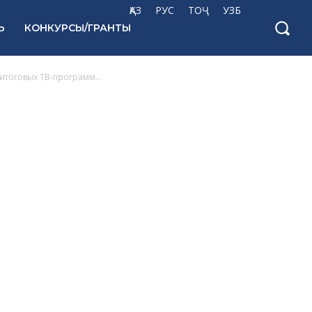
ҚАЗ
РУС
ТОҶ
УЗБ
Ь
КОНКУРСЫ/ГРАНТЫ
итоговых ТВ-программ...