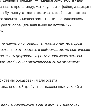
 отдельный предмет — «медиаграмотность» для
ознавать пропаганду, манипуляцию, фейки, защищать
ербуллингу, а также развивать своё критическое
са элементы медиаграмотности преподавались
в учили обращать внимание на источники
ть.
 не научится определять пропаганду. Но перед
ирательно относиться к информации, но критически
познавать цифровые угрозы и противостоять им.
мся, чтобы они ориентировались на этические
системы образования для охвата
ециальностей требует согласованных усилий и
й воли Минобрнауки. Если в высших эшелонах