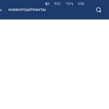
ҚАЗ
РУС
ТОҶ
УЗБ
Ь
КОНКУРСЫ/ГРАНТЫ