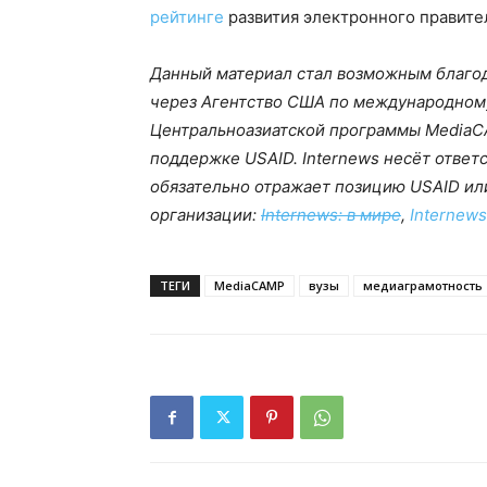
рейтинге
развития электронного правител
Данный материал стал возможным благод
через Агентство США по международному
Центральноазиатской программы MediaCA
поддержке USAID. Internews несёт ответс
обязательно отражает позицию USAID ил
организации:
Internews: в мире
,
Internew
ТЕГИ
MediaCAMP
вузы
медиаграмотность