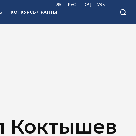
ҚАЗ
РУС
ТОҶ
УЗБ
Ь
КОНКУРСЫ/ГРАНТЫ
л Коктышев