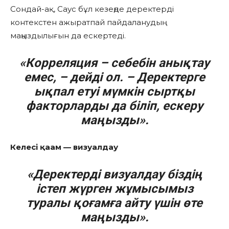
Сондай-ақ, Саус бұл кезеңде деректерді
контекстен ажыратпай пайдаланудың
маңыздылығын да ескертеді.
«Корреляция – себебін анықтау
емес, – дейді ол. – Деректерге
ықпал етуі мүмкін сыртқы
факторларды да біліп, ескеру
маңызды».
Келесі қаам — визуалдау
«Деректерді визуалдау біздің
істеп жүрген жұмысымыз
туралы қоғамға айту үшін өте
маңызды».