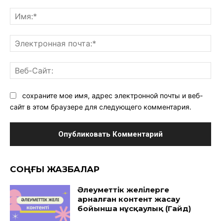
Комментарий:
Им
Эл
поч
Ве
Са
сохраните мое имя, адрес электронной почты и веб-
сайт в этом браузере для следующего комментария.
CОҢҒЫ ЖАЗБАЛАР
Әлеуметтік желілерге
арналған контент жасау
бойынша нұсқаулық (Гайд)