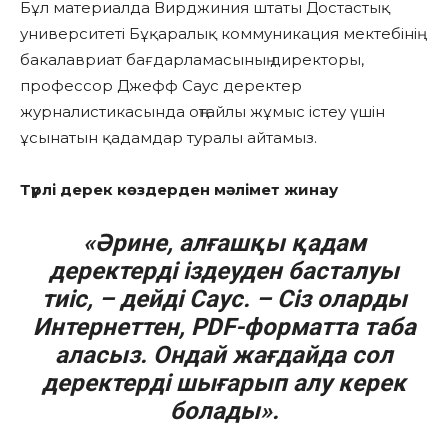
Бұл материалда Вирджиния штаты Достастық
университеті Бұқаралық коммуникация мектебінің
бакалавриат бағдарламасының директоры,
профессор Джефф Cayc деректер
журналистикасында оңтайлы жұмыс істеу үшін
ұсынатын қадамдар туралы айтамыз.
Түрлі дерек көздерден мәлімет жинау
«Әрине, алғашқы қадам
деректерді іздеуден басталуы
тиіс, – дейді Саус. – Сіз оларды
Интернеттен, PDF-форматта таба
аласыз. Ондай жағдайда сол
деректерді шығарып алу керек
болады».