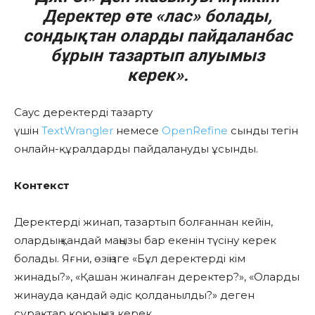
Деректер өте «лас» болады,
сондықтан оларды пайдаланбас
бұрын тазартып алуымыз
керек».
Саус деректерді тазарту
үшін
TextWrangler
немесе
OpenRefine
сынды тегін
онлайн-құралдарды пайдалануды ұсынды.
Контекст
Деректерді жинап, тазартып болғаннан кейін,
олардың қандай маңызы бар екенін түсіну керек
болады. Яғни, өзіңізге «Бұл деректерді кім
жинады?», «Қашан жиналған деректер?», «Оларды
жинауда қандай әдіс қолданылды?» деген
сұрақтар қоюыңыз керек.