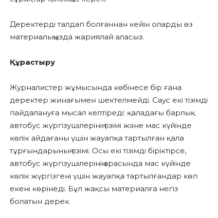
Деректерді талдап болғаннан кейін оларды өз
материалыңызда жариялай аласыз.
Құрастыру
Журналистер жұмысында көбінесе бір ғана
деректер жинағымен шектелмейді. Саус екі тізімді
пайдалануға мысал келтіреді: қаладағы барлық
автобус жүргізушілерінің тізімі және мас күйінде
көлік айдағаны үшін жауапқа тартылған қала
тұрғындарының тізімі. Осы екі тізімді біріктірсе,
автобус жүргізушілерінің арасында мас күйінде
көлік жүргізгені үшін жауапқа тартылғандар көп
екені көрінеді. Бұл жақсы материалға негіз
болатын дерек.