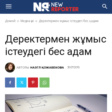
Деректермен жұмыс істеудегі
бес қадам
Домой
Медиа үні
Деректермен жұмыс істеудегі бес қадам
Деректермен жұмыс
істеудегі бес қадам
30.07.2015
АВТОРЫ:
НАЗГҮЛ ҚОЖАБЕКОВА