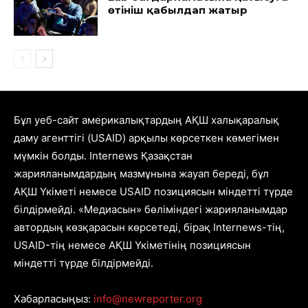
өтініш қабылдап жатыр
Бұл уеб-сайт америкалықтардың АҚШ халықаралық
даму агенттігі (USAID) арқылы көрсеткен көмегімен
мүмкін болды. Internews Қазақстан
жарияланымдардың мазмұнына жауап береді, бұл
АҚШ Үкіметі немесе USAID позициясын міндетті түрде
білдірмейді. «Медиасын» бөліміндегі жарияланымдар
автордың көзқарасын көрсетеді, бірақ Internews-тің,
USAID-тің немесе АҚШ Үкіметінің позициясын
міндетті түрде білдірмейді.
Хабарласыңыз:
info@newreporter.org