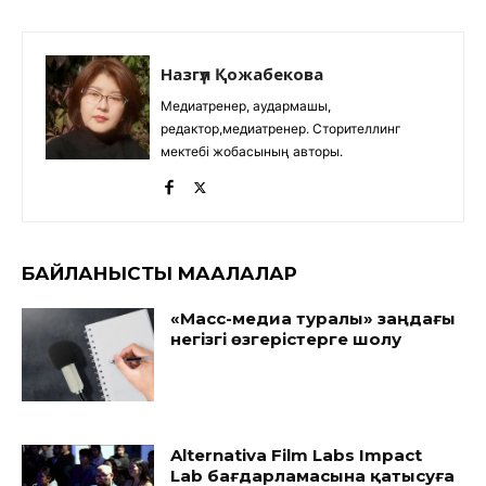
Назгүл Қожабекова
Медиатренер, аудармашы,
редактор,медиатренер. Сторителлинг
мектебі жобасының авторы.
БАЙЛАНЫСТЫ МАҚАЛАЛАР
«Масс-медиа туралы» заңдағы
негізгі өзгерістерге шолу
Alternativa Film Labs Impact
Lab бағдарламасына қатысуға