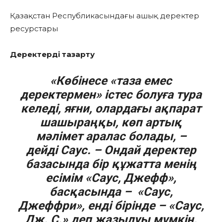
Қазақстан Республикасындағы ашық деректер
ресурстары
Деректерді тазарту
«Көбінесе «таза емес
деректермен» істес болуға тура
келеді, яғни, олардағы ақпарат
шашыраңқы, көп артық
мәлімет аралас болады, –
дейді Саус. – Ондай деректер
базасында бір құжатта менің
есімім «Саус, Джефф»,
басқасында – «Саус,
Джеффри», енді бірінде – «Саус,
Дж. C.» деп жазылуы мүмкін.