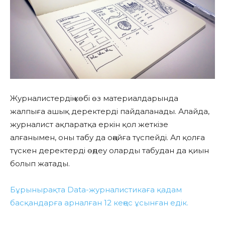
Журналистердің көбі өз материалдарында
жалпыға ашық деректерді пайдаланады. Алайда,
журналист ақпаратқа еркін қол жеткізе
алғанымен, оны табу да оңайға түспейді. Ал қолға
түскен деректерді өңдеу оларды табудан да қиын
болып жатады.
Бұрынырақта Data-журналистикаға қадам
басқандарға арналған 12 кеңес ұсынған едік.