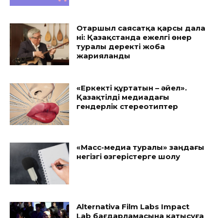
Отаршыл саясатқа қарсы дала
үні: Қазақстанда ежелгі өнер
туралы деректі жоба
жарияланды
«Еркекті құртатын – әйел».
Қазақтілді медиадағы
гендерлік стереотиптер
«Масс-медиа туралы» заңдағы
негізгі өзгерістерге шолу
Alternativa Film Labs Impact
Lab бағдарламасына қатысуға