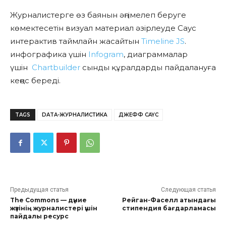
Журналистерге өз баянын әңгімелеп беруге
көмектесетін визуал материал әзірлеуде Саус
интерактив таймлайн жасайтын
Timeline JS
.
инфографика үшін
Infogram
, диаграммалар
үшін
Chartbuilder
сынды құралдарды пайдалануға
кеңес береді.
TAGS
DATA-ЖУРНАЛИСТИКА
ДЖЕФФ CAYC
Предыдущая статья
Следующая статья
The Commons — дүние
Рейган-Фаселл атындағы
жүзінің журналистері үшін
стипендия бағдарламасы
пайдалы ресурс