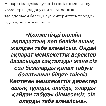
Ақпарат іздеудің әлеуметтік желілер мен іздеу
жүйелерін қолдану сияқты үйреншікті
тәсілдерінен бөлек, Саус Интернеттен тереңдей
іздеу қажеттігін де атайды.
«Қолжетімді онлайн
ақпараттың көп бөлігін ашық
желіден таба алмайсыз. Ондай
ақпарат мемлекеттік деректер
базасында сақталады және сіз
сол базаларды қалай табуға
болатынын білуге тиіссіз.
Көптеген мемлекеттік деректер
ашық тұрады, алайда, оларды
қайдан табуды білмесеңіз, сіз
оларды таба алмайсыз».