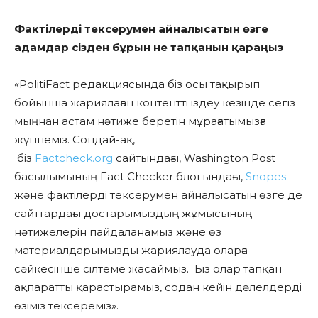
Фактілерді тексерумен айналысатын өзге
адамдар сізден бұрын не тапқанын қараңыз
«PolitiFact редакциясында біз осы тақырып
бойынша жариялаған контентті іздеу кезінде сегіз
мыңнан астам нәтиже беретін мұрағатымызға
жүгінеміз. Сондай-ақ,
біз
Factcheck.org
сайтындағы, Washington Post
басылымының Fact Checker блогындағы,
Snopes
және фактілерді тексерумен айналысатын өзге де
сайттардағы достарымыздың жұмысының
нәтижелерін пайдаланамыз және өз
материалдарымызды жариялауда оларға
сәйкесінше сілтеме жасаймыз. Біз олар тапқан
ақпаратты қарастырамыз, содан кейін дәлелдерді
өзіміз тексереміз».