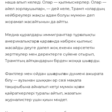
наша алып келеді. Олар — қылмыскерлер. Олар —
әйел зорлаушылар», — дей келе, Трамп «олардың
кейбіреулері жақсы адам болуы мүмкін» деп
жорамал жасайтынын да айтты.
Медиа құралдары иммигранттар тұрғылықты
америкалықтарға қарағанда көбірек қылмыс
жасайды деуге дәлел жоқ екенін көрсететін
зерттеулер мен деректерге сүйене отырып,
Трамптың айтқандарын бірден жоққа шығарды.
Фактілер мен ойдан шығарылған дүниені ажырата
білу — аузынан шыққан әр сөзі мақала
тақырыбына айналып кетуі мүмкін қоғам
қайраткерлері туралы айтып, жазатын
журналистер үшін қиын міндет.