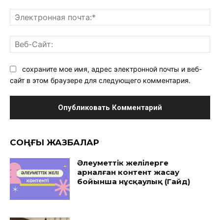
Эл
поч
Ве
Са
сохраните мое имя, адрес электронной почты и веб-
сайт в этом браузере для следующего комментария.
CОҢҒЫ ЖАЗБАЛАР
Әлеуметтік желілерге
арналған контент жасау
бойынша нұсқаулық (Гайд)