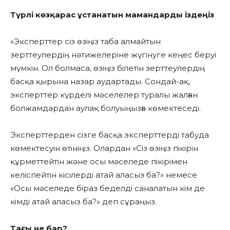
Түрлі көзқарас ұстанатын мамандарды іздеңіз
«Эксперттер сіз өзіңіз таба алмайтын
зерттеулердің нәтижелеріне жүгінуге кеңес беруі
мүмкін. Ол болмаса, өзіңіз білетін зерттеулердің
басқа қырына назар аудартады. Сондай-ақ,
эксперттер күрделі мәселелер туралы жалған
болжамдардан аулақ болуыңызға көмектеседі.
Эксперттерден сізге басқа эксперттерді табуда
көмектесуін өтініңіз. Олардан «Сіз өзіңіз пікірін
құрметтейтін және осы мәселеде пікірімен
келіспейтін кісілерді атай аласыз ба?» немесе
«Осы мәселеде біраз беделді саналатын кім де
кімді атай аласыз ба?» деп сұраңыз.
Тағы не бар?