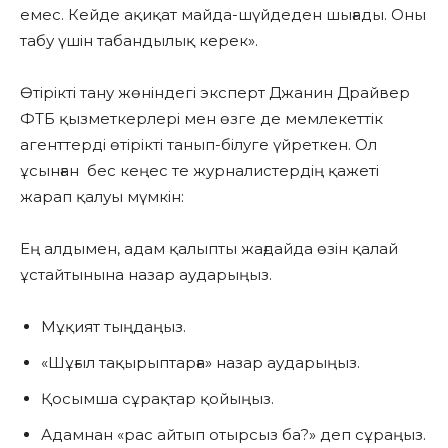
емес. Кейде ақиқат майда-шүйдеден шығады. Оны
табу үшін табандылық керек».
Өтірікті тану жөніндегі эксперт Джанин Драйвер
ФТБ қызметкерлері мен өзге де мемлекеттік
агенттерді өтірікті танып-білуге үйреткен. Ол
ұсынған бес кеңес те журналистердің қажеті
жарап қалуы мүмкін:
Ең алдымен, адам қалыпты жағдайда өзін қалай
ұстайтынына назар аударыңыз.
Мұқият тыңдаңыз.
«Шұғыл тақырыптарға» назар аударыңыз.
Қосымша сұрақтар қойыңыз.
Адамнан «рас айтып отырсыз ба?» деп сұраңыз.