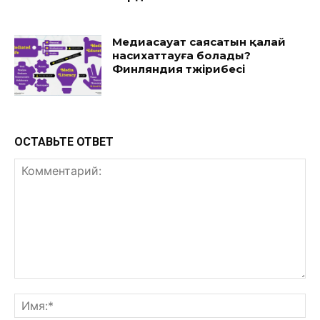
Медиасауат саясатын қалай
насихаттауға болады?
Финляндия тәжірибесі
ОСТАВЬТЕ ОТВЕТ
Комментарий:
Им