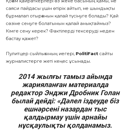
Қоғам қайраткерлері өз жеке басының қамы, не
саяси пайдасы үшін өтірік айтып, не шындықты
бұрмалап отырғанын қалай түсінуге болады? Қай
сөзіне сенуге болатынын қалай анықтаймыз?
Кімге сену керек? Фактілерді тексеруді неден
бастау қажет?
Пулитцер сыйлығының иегері,
PolitiFact
сайты
журналистерге жеті кеңес ұсынады.
2014 жылғы тамыз айында
жарияланған материалда
редактор Энджи Дробник Голан
былай дейді: «Дәлел іздеуде біз
ешнәрсені назардан тыс
қалдырмау үшін арнайы
нұсқаулықты қолданамыз.