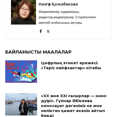
Назгүл Қожабекова
Медиатренер, аудармашы,
редактор,медиатренер. Сторителлинг
мектебі жобасының авторы.
БАЙЛАНЫСТЫ МАҚАЛАЛАР
Цифрлық этикет ережесі:
«Теріс лайфхактар» кітабы
«XX және XXI ғасырлар — кино
дәуірі». Гүлнар Әбікеева
киносауат дегеніміз не және
неліктен қажет екенін айтып
берді