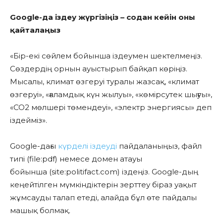
Google-да іздеу жүргізіңіз – содан кейін оны
қайталаңыз
«Бір-екі сөйлем бойынша іздеумен шектелмеңіз.
Сөздердің орнын ауыстырып байқап көріңіз.
Мысалы, климат өзгеруі туралы жазсақ, «климат
өзгеруі», «ғаламдық күн жылуы», «көмірсутек шығуы»,
«СО2 мөлшері төмендеуі», «электр энергиясы» деп
іздейміз».
Google-дағы
күрделі іздеуді
пайдаланыңыз, файл
типі (file:pdf) немесе домен атауы
бойынша (site:politifact.com) іздеңіз. Google-дың
кеңейтілген мүмкіндіктерін зерттеу біраз уақыт
жұмсауды талап етеді, алайда бұл өте пайдалы
машық болмақ.