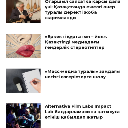
Отаршыл саясатқа қарсы дала
үні: Қазақстанда ежелгі өнер
туралы деректі жоба
жарияланды
«Еркекті құртатын – әйел».
Қазақтілді медиадағы
гендерлік стереотиптер
«Масс-медиа туралы» заңдағы
негізгі өзгерістерге шолу
Alternativa Film Labs Impact
Lab бағдарламасына қатысуға
өтініш қабылдап жатыр