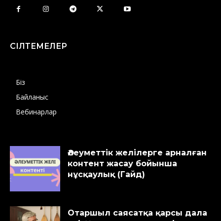
СІЛТЕМЕЛЕР
Біз
Байланыс
Вебинарлар
Әлеуметтік желілерге арналған
контент жасау бойынша
нұсқаулық (Гайд)
Отаршыл саясатқа қарсы дала