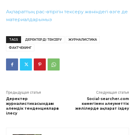
Ақпараттың рас-өтірігін тексеру жөніндегі өзге де
материалдарымыз
TAGS
ДЕРЕКТЕРДІ ТЕКСЕРУ
ЖУРНАЛИСТИКА
ФАКТЧЕКИНГ
Предыдущая статья
Следующая статья
Деректер
Social-searcher.com
журналистикасындағы
көмегімен әлеуметтік
әлемдік тенденцияларға
желілерде ақпарат іздеу
ілесу