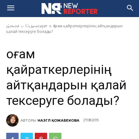
Қоғам қайраткерлерінің
айтқандарын қалай тексеруге
болады?
Домой
Медиасауат
Қоғам қайраткерлерінің айтқандарын
қалай тексеруге болады?
Қоғам
қайраткерлерінің
айтқандарын қалай
тексеруге болады?
27.08.2015
АВТОРЫ:
НАЗГҮЛ ҚОЖАБЕКОВА