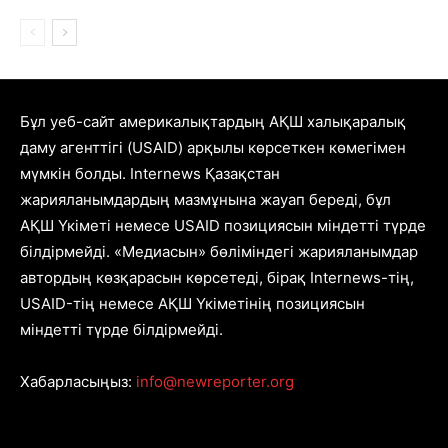
Бұл уеб-сайт америкалықтардың АҚШ халықаралық
даму агенттігі (USAID) арқылы көрсеткен көмегімен
мүмкін болды. Internews Қазақстан
жарияланымдардың мазмұнына жауап береді, бұл
АҚШ Үкіметі немесе USAID позициясын міндетті түрде
білдірмейді. «Медиасын» бөліміндегі жарияланымдар
автордың көзқарасын көрсетеді, бірақ Internews-тің,
USAID-тің немесе АҚШ Үкіметінің позициясын
міндетті түрде білдірмейді.
Хабарласыңыз:
info@newreporter.org