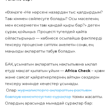
«Өзіңізге «Не нәрсені назардан тыс қалдырдым?
Тағы кіммен сөйлесуге болады? Осы мәселенің
мен ескермеген тағы қандай қыры бар?» деген
сұрақ қойыңыз. Процесті түгелдей қайта
ойластырыңыз — көбінесе осылайша фактілерді
тексеру процесіне сәттілік әкелетін соңғы, ең
маңызды ақпаратты табуға болады».
БАҚ ұсынатын ақпараттың нақтылығына ықпал
етуді мақсат қылатын ұйым —
Africa Check
– қоғам
және саясат қайраткерлерінің айтқан сөздерін
тексеру жөнінде кеңестер ұсынады.
Олар
журналистерге ақпараттың растығын
бағалауға көмектесуі тиіс сұрақтар
тізімін жасапты.
Олардың арасында мынадай сұрақтар бар: