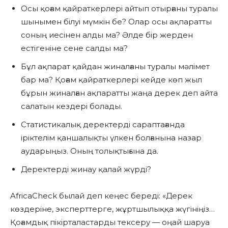
Осы қоғам қайраткерлері айтып отырғаны туралы
шынымен білуі мүмкін бе? Олар осы ақпаратты
соның иесінен алды ма? Әлде бір жерден
естігеніне сене салды ма?
Бұл ақпарат қайдан жиналғаны туралы мәлімет
бар ма? Қоғам қайраткерлері кейде көп жыл
бұрын жиналған ақпаратты жаңа дерек деп айта
салатын кездері болады.
Статистикалық деректерді сараптағанда
іріктелім қаншалықты үлкен болғанына назар
аударыңыз. Оның толықтығына да.
Деректерді жинау қалай жүрді?
AfricaCheck былай деп кеңес береді: «Дерек
көздеріне, эксперттерге, жұртшылыққа жүгініңіз…
Қоғамдық пікірталастарды тексеру — оңай шаруа