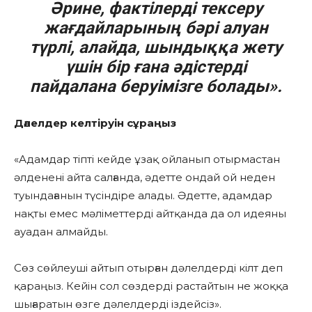
Әрине, фактілерді тексеру
жағдайларының бәрі алуан
түрлі, алайда, шындыққа жету
үшін бір ғана әдістерді
пайдалана беруімізге болады».
Дәлелдер келтіруін сұраңыз
«Адамдар тіпті кейде ұзақ ойланып отырмастан
әлденені айта салғанда, әдетте ондай ой неден
туындағанын түсіндіре алады. Әдетте, адамдар
нақты емес мәліметтерді айтқанда да ол идеяны
ауадан алмайды.
Сөз сөйлеуші айтып отырған дәлелдерді кілт деп
қараңыз. Кейін сол сөздерді растайтын не жоққа
шығаратын өзге дәлелдерді іздейсіз».