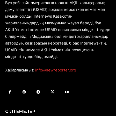
Бұл уеб-сайт америкалықтардың АҚШ халықаралық
даму агенттігі (USAID) арқылы көрсеткен көмегімен
мүмкін болды. Internews Қазақстан
жарияланымдардың мазмұнына жауап береді, бұл
АҚШ Үкіметі немесе USAID позициясын міндетті түрде
білдірмейді. «Медиасын» бөліміндегі жарияланымдар
автордың көзқарасын көрсетеді, бірақ Internews-тің,
USAID-тің немесе АҚШ Үкіметінің позициясын
міндетті түрде білдірмейді.
Хабарласыңыз:
info@newreporter.org
СІЛТЕМЕЛЕР