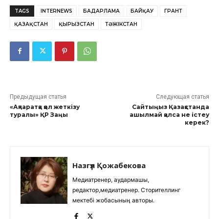
TAGS
INTERNEWS
БАҒДАРЛАМА
БАЙҚАУ
ГРАНТ
ҚАЗАҚСТАН
ҚЫРҒЫЗСТАН
ТӘЖІКСТАН
Предыдущая статья
Следующая статья
«Ақпаратқа қол жеткізу
Сайтыңыз Қазақстанда
туралы» ҚР Заңы
ашылмай қалса не істеу
керек?
Назгүл Қожабекова
Медиатренер, аудармашы,
редактор,медиатренер. Сторителлинг
мектебі жобасының авторы.