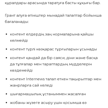
құралдары арасында таратуға басты құқығы бар.
Грант алуға өтініштер мынадай талаптар бойынша
бағаланады:
контент елдердің заң нормаларына қайшы
келмейді
контент түрлі көзқарас тұрғыларын ұсынады
контент қандай да бір саяси, діни және басқа
да тұлғалар мен тараптардың мүдделерін
көздемейді
контент Internews талап еткен тақырыптар мен
жанрларға сай келеді
шығармашылық ұстаныммен жасалған
жобаны жүзеге асыру үшін қосымша өз