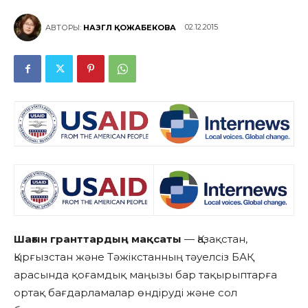
02.12.2015
АВТОРЫ:
НАЗГҮЛ ҚОЖАБЕКОВА
Шағын гранттардың мақсаты
— Қазақстан,
Қырғызстан және Тәжікстанның тәуелсіз БАҚ
арасында қоғамдық маңызы бар тақырыптарға
ортақ бағдарламалар өндіруді және сол