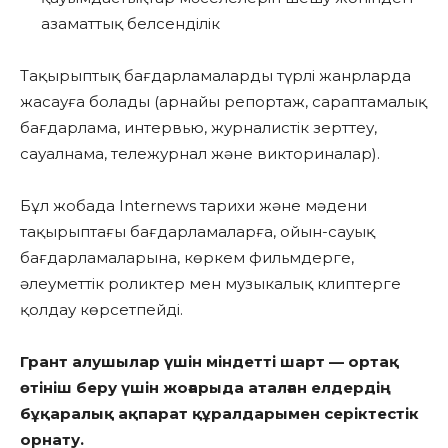
азаматтық белсенділік
Тақырыптық бағдарламаларды түрлі жанрларда
жасауға болады (арнайы репортаж, сараптамалық
бағдарлама, интервью, журналистік зерттеу,
сауалнама, тележурнал және викториналар).
Бұл жобада Internews тарихи және мәдени
тақырыптағы бағдарламаларға, ойын-сауық
бағдарламаларына, көркем фильмдерге,
әлеуметтік роликтер мен музыкалық клиптерге
қолдау көрсетпейді.
Грант алушылар үшін міндетті шарт — ортақ
өтініш беру үшін жоғарыда аталған елдердің
бұқаралық ақпарат құралдарымен серіктестік
орнату.