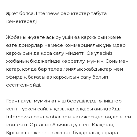
Қажет болса, Internews серіктестер табуға
көмектеседі.
Жобаны жүзеге асыру үшін өз қаржысын және
өзге донорлар немесе коммерциялық ұйымдар
қаржысын да қоса салу міндетті. Өз үлесіңіз
жобаның бюджетінде көрсетілуі мүмкін. Сонымен
қатар, қолда бар телевизиялық жабдықтар мен
эфирдің бағасы өз қаржысын салу болып
есептелмейді.
Грант алуы мүмкін өтініш берушілерді өтініштер
келіп түскен сайын қазылар алқасы анықтайды.
Internews грант жобалары нәтижесінде өндірілген
контентті Орталық Азияның үш елі: Қазақстан,
Қырғызстан және Тәжікстан бұқаралық ақпарат