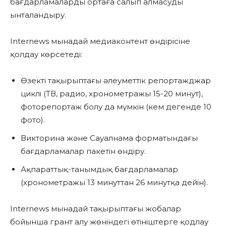
бағдарламаларды ортаға салып алмасуды
ынталандыру.
Internews мынадай медиаконтент өндірісіне
қолдау көрсетеді:
Өзекті тақырыптағы әлеуметтік репортажджар
циклі (ТВ, радио, хронометражы 15-20 минут),
фоторепортаж болу да мүмкін (кем дегенде 10
фото).
Викторина және Сауалнама форматындағы
бағдарламалар пакетін өндіру.
Ақпараттық-танымдық бағдарламалар
(хронометражы 13 минуттан 26 минутқа дейін).
Internews мынадай тақырыптағы жобалар
бойынша грант алу жөніндегі өтініштерге қодлау