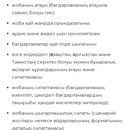
жобаның атауы (бағдарламаның атауына
сәйкес болуы тиіс);
жоба қай жанрда орындалатыны;
аудио және видео үшін хронометраж;
бағдарламалар қай тілде шығатыны;
өзге елдердегі (Қазақстан, Қырғызстан және
Тәжікстан) серіктес болуы мүмкін бұқаралық
ақпарат құралдарының атауы және
сипаттамасы;
жобаның сипаттамасы (бағдарламаның
өзектілігі, циклдегі бағдарламалардың
тақырыбы; қандай мәселелер көтеріледі);
жобаның шығармашылық сипаты (сценарий
жоспары немесе айдарларының, форматының
детальді сипаттамасы);