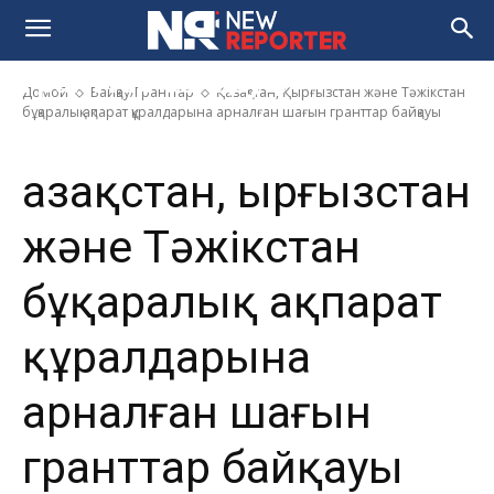
Тәжікстан бұқаралық ақпарат
құралдарына арналған шағын
гранттар байқауы
Домой
Байқау/Гранттар
Қазақстан, Қырғызстан және Тәжікстан
бұқаралық ақпарат құралдарына арналған шағын гранттар байқауы
Қазақстан, Қырғызстан
және Тәжікстан
бұқаралық ақпарат
құралдарына
арналған шағын
гранттар байқауы