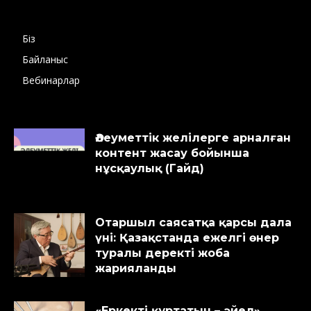
Біз
Байланыс
Вебинарлар
Әлеуметтік желілерге арналған
контент жасау бойынша
нұсқаулық (Гайд)
Отаршыл саясатқа қарсы дала
үні: Қазақстанда ежелгі өнер
туралы деректі жоба
жарияланды
«Еркекті құртатын – әйел».