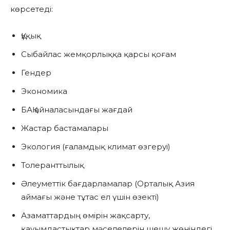
көрсетеді:
Құқық
Сыбайлас жемқорлыққа қарсы қоғам
Гендер
Экономика
БАҚ айналасындағы жағдай
Жастар бастамалары
Экология (ғаламдық климат өзгеруі)
Толеранттылық
Әлеуметтік бағдарламалар (Орталық Азия
аймағы және тұтас ел үшін өзекті)
Азаматтардың өмірін жақсарту,
қауымдастықтар мәселелерін шешу жөніндегі