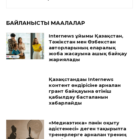
БАЙЛАНЫСТЫ МАҚАЛАЛАР
Internews ұйымы Қазақстан,
Тәжікстан мен Өзбекстан
авторларының еларалық
жоба жасауына ашық байқау
жариялады
Қазақстандағы Internews
контент өндірісіне арналған
грант байқауына өтініш
қабылдау басталғанын
хабарлайды
«Медиаэтика» пәнін оқыту
әдістемесі» деген тақырыпта
тренерлерге арналған трениң