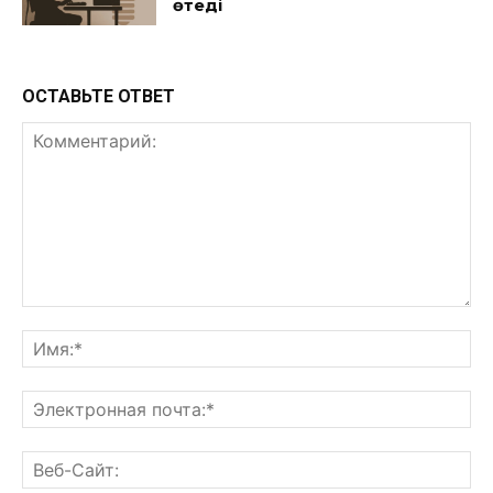
өтеді
ОСТАВЬТЕ ОТВЕТ
Комментарий:
Им
Эл
поч
Ве
Са