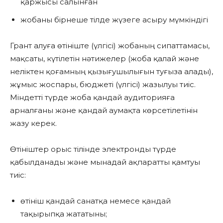
қаржысы салынған
жобаны бірнеше тілде жүзеге асыру мүмкіндігі
Грант алуға өтініште (үлгісі) жобаның сипаттамасы,
мақсаты, күтілетін нәтижелер (жоба қалай және
неліктен қоғамның қызығушылығын туғыза алады),
жұмыс жоспары, бюджеті (үлгісі) жазылуы тиіс.
Міндетті түрде жоба қандай аудиторияға
арналғаны және қандай аумақта көрсетілетінін
жазу керек.
Өтініштер орыс тілінде электронды түрде
қабылданады және мынадай ақпаратты қамтуы
тиіс:
өтініш қандай санатқа немесе қандай
тақырыпқа жататыны;