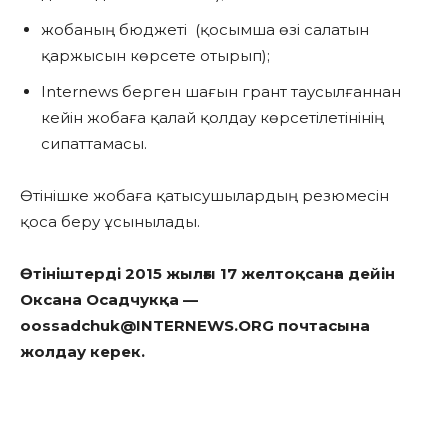
жобаның бюджеті (қосымша өзі салатын
қаржысын көрсете отырып);
Internews берген шағын грант таусылғаннан
кейін жобаға қалай қолдау көрсетілетінінің
сипаттамасы.
Өтінішке жобаға қатысушылардың резюмесін
қоса беру ұсынылады.
Өтініштерді 2015 жылғы 17 желтоқсанға дейін
Оксана Осадчукқа —
oossadchuk@INTERNEWS.ORG почтасына
жолдау керек.