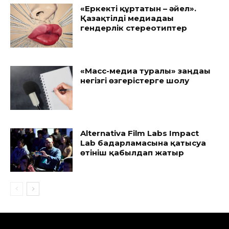
«Еркекті құртатын – әйел».
Қазақтілді медиадағы
гендерлік стереотиптер
«Масс-медиа туралы» заңдағы
негізгі өзгерістерге шолу
Alternativa Film Labs Impact
Lab бағдарламасына қатысуға
өтініш қабылдап жатыр