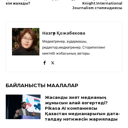
кім жазады?
Knight International
Journalism стипендиясы
Назгүл Қожабекова
Медиатренер, аудармашы,
редактор,медиатренер. Сторителлинг
мектебі жобасының авторы.
БАЙЛАНЫСТЫ МАҚАЛАЛАР
Жасанды зият медианың
жұмысын қалай өзгертеді?
Pikasa AI компаниясы
Қазақстан медианарығын дата-
талдау нәтижесін жариялады