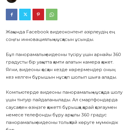
Жақында Facebook видеоконтент әзірлеудің ең
соңғы инновациялық нұсқасын ұсынды.
Бұл панорамалық видеоны түсіру үшін арнайы 360
градусты бір уақытта қамти алатын камера қажет.
Яғни, видеоны қосқан кезде көрермендер оның
кез келген бұрышын нұсқап шолып шыға алады.
Компьютерде видеоны панорамалық нұсқада шолу
үшін тінтуір пайдаланылады. Ал смартфондарда
саусақпен өзіңізге қажетті бұрышқа қарай қозғаумен
немесе телефонды бұру арқылы 360 градус
панорамалық видеоны толықтай көруге мүмкіндік
бар.