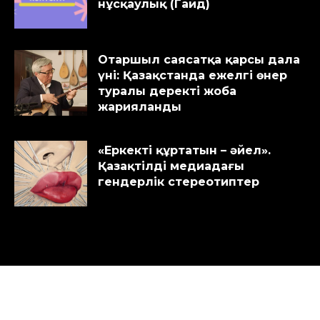
нұсқаулық (Гайд)
Отаршыл саясатқа қарсы дала
үні: Қазақстанда ежелгі өнер
туралы деректі жоба
жарияланды
«Еркекті құртатын – әйел».
Қазақтілді медиадағы
гендерлік стереотиптер