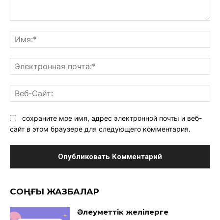
Комментарий:
Им
Эл
поч
Ве
Са
сохраните мое имя, адрес электронной почты и веб-
сайт в этом браузере для следующего комментария.
CОҢҒЫ ЖАЗБАЛАР
Әлеуметтік желілерге