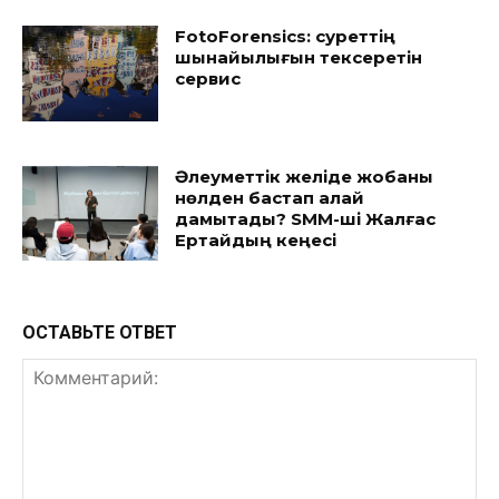
FotoForensics: суреттің
шынайылығын тексеретін
сервис
Әлеуметтік желіде жобаны
нөлден бастап қалай
дамытады? SMM-ші Жалғас
Ертайдың кеңесі
ОСТАВЬТЕ ОТВЕТ