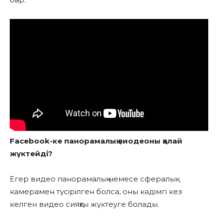
Facebook-ке панорамалық виодеоны қалай
жүктейді?
Егер видео панорамалық немесе сфералық
камерамен түсірілген болса, оны кәдімгі кез
келген видео сияқты жүктеуге болады.