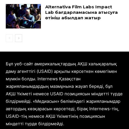
Alternativa Film Labs Impact
Lab бағдарламасына қатысуға
өтініш қабылдап жатыр
Бұл уеб-сайт америкалықтардың АҚШ халықаралық
даму агенттігі (USAID) арқылы көрсеткен көмегімен
мүмкін болды. Internews Қазақстан
жарияланымдардың мазмұнына жауап береді, бұл
АҚШ Үкіметі немесе USAID позициясын міндетті түрде
білдірмейді. «Медиасын» бөліміндегі жарияланымдар
автордың көзқарасын көрсетеді, бірақ Internews-тің,
USAID-тің немесе АҚШ Үкіметінің позициясын
міндетті түрде білдірмейді.