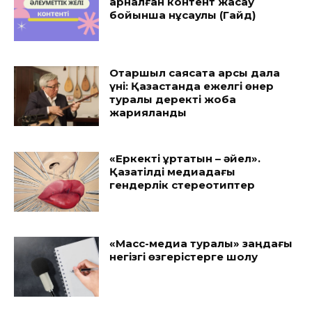
арналған контент жасау
бойынша нұсқаулық (Гайд)
Отаршыл саясатқа қарсы дала
үні: Қазақстанда ежелгі өнер
туралы деректі жоба
жарияланды
«Еркекті құртатын – әйел».
Қазақтілді медиадағы
гендерлік стереотиптер
«Масс-медиа туралы» заңдағы
негізгі өзгерістерге шолу