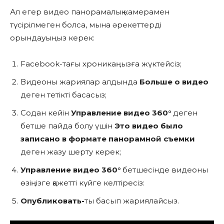
Ал егер видео панорамалық камерамен
түсірілмеген болса, мына әрекеттерді
орындауыңыз керек:
Facebook-тағы хроникаңызға жүктейсіз;
Видеоны жариялар алдында
Больше о видео
деген тетікті басасыз;
Содан кейін
Управление видео 360°
деген
бетше пайда болу үшін
Это видео было
записано в формате панорамной съемки
деген жазу шерту керек;
Управление видео 360°
бетшесінде видеоны
өзіңізге қажетті күйге келтіресіз:
Опубликовать-
ты басып жариялайсыз.