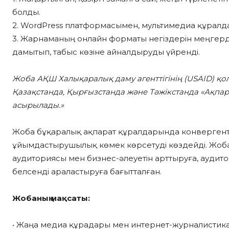
болды.
2. WordPress платформасымен, мультимедиа құралда
3. Жарнаманың онлайн форматы негіздерін меңгер
дамытып, табыс көзіне айналдыруды үйренді.
Жоба АҚШ Халықаралық даму агенттігінің (USAID) қ
Қазақстанда, Қырғызстанда және Тәжікстанда «Ақпар
асырылады.»
Жоба бұқаралық ақпарат құралдарында конвергент 
ұйымдастырушылық көмек көрсетуді көздейді. Жоба
аудиториясы мен бизнес-әлеуетін арттыруға, аудит
белсенді араластыруға бағытталған.
Жобаның мақсаты:
• Жаңа медиа құрадары мен интернет-журналистика