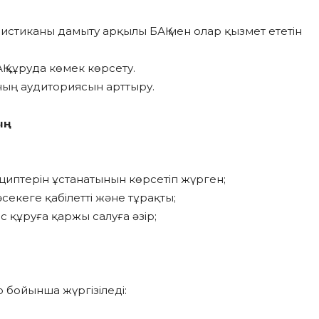
листиканы дамыту арқылы БАҚ мен олар қызмет ететін
 құруда көмек көрсету.
ының аудиториясын арттыру.
:
циптерін ұстанатынын көрсетіп жүрген;
секеге қабілетті және тұрақты;
 құруға қаржы салуға әзір;
бойынша жүргізіледі: