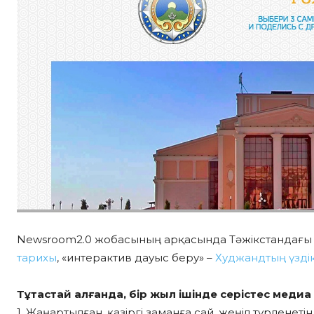
Newsroom2.0 жобасының арқасында Тәжікстандағы 
тарихы
, «интерактив дауыс беру» –
Худжандтың үздік
Тұтастай алғанда, бір жыл ішінде серістес медиа
1. Жаңартылған, қазіргі заманға сай, жеңіл түрленет