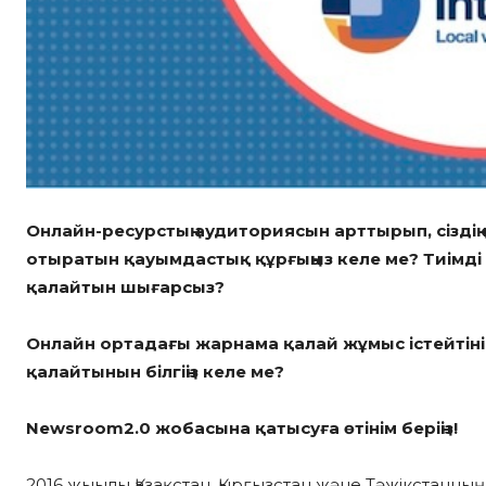
Онлайн-ресурстың аудиториясын арттырып, сіздің
отыратын қауымдастық құрғыңыз келе ме? Тиімд
қалайтын шығарсыз?
Онлайн ортадағы жарнама қалай жұмыс істейтінін т
қалайтынын білгіңіз келе ме?
Newsroom2.0 жобасына қатысуға өтінім беріңіз!
2016 жыылы Қазақстан, Қырғызстан және Тәжікстанны