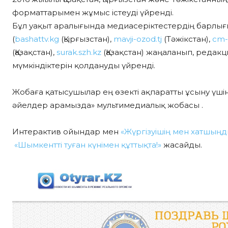
форматтарымен жұмыс істеуді үйренді.
Бұл уақыт аралығында медиасеріктестердің барлығ
(
bashattv.kg
(Қырғызстан),
mavji-ozod.tj
(Тәжікстан),
cm-1
(Қазақстан),
surak.szh.kz
(Қазақстан) жаңаланып, реда
мүмкіндіктерін қолдануды үйренді.
Жобаға қатысушылар ең өзекті ақпаратты ұсыну үш
әйелдер арамызда» мультимедиалық жобасы .
Интерактив ойындар мен
«Жүргізуішің мен хатшың
«Шымкентті туған күнімен құттықта!»
жасайды.