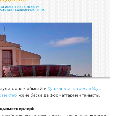
аудитория «таймлайн»
Худжандтағы троллейбус
 мектебі
және басқа да форматтармен танысты.
 қызметкерлері:
ін онлайн-ресурстармен жұмыс істеу мүмкіндігіне ие