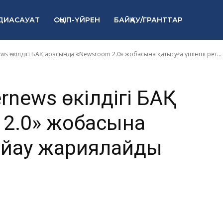
ші рет байқау
ДИАСАУАТ
ОҚЫП-ҮЙРЕН
БАЙҚАУ/ГРАНТТАР
ws өкілдігі БАҚ арасында «Newsroom 2.0» жобасына қатысуға үшінші рет...
rnews өкілдігі БАҚ
 2.0» жобасына
байқау жариялайды