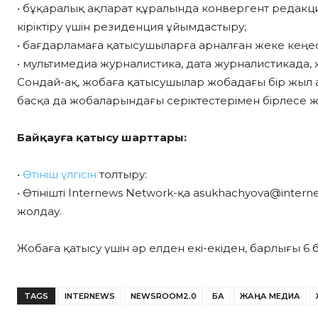
• бұқаралық ақпарат құралында конвергент редак
кіріктіру үшін резиденция ұйымдастыру;
• бағдарламаға қатысушыларға арналған жеке кеңе
• мультимедиа журналистика, дата журналистикада,
Сондай-ақ, жобаға қатысушылар жобадағы бір жыл а
басқа да жобаларындағы серіктестерімен бірлесе жұ
Байқауға қатысу шарттары:
•
Өтініш үлгісін
толтыру:
• Өтінішті Internews Network-қа asukhachyova@inter
жолдау.
Жобаға қатысу үшін әр елден екі-екіден, барлығы 6 
TAGS
INTERNEWS
NEWSROOM2.0
БАҚ
ЖАҢА МЕДИА