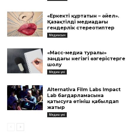
«Еркекті құртатын – әйел».
Қазақтілді медиадағы
гендерлік стереотиптер
Медиасын
«Масс-медиа туралы»
заңдағы негізгі өзгерістерге
шолу
Медиа үні
Alternativa Film Labs Impact
Lab бағдарламасына
қатысуға өтініш қабылдап
жатыр
Медиа үні