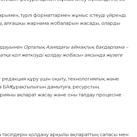
рымен, түрлі форматтармен жұмыс істеуді үйренді.
ді, алғашқы жарнама жобаларын жасады, оларды
олдауымен Орталық Азиядағы аймақтық бағдарлама –
атқа қол жеткізуді қолдау жобасы» аясында жүзеге
редакция құру үшін оқыту, технологиялық және
 БАҚ тұрақтылығын дамытуға, ресурстың
орияны ақпарат жасау және оны талдау процесіне
 тәсілдерін қолдану арқылы ақпараттың сапасы мен