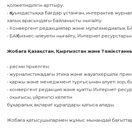
қолжетімділігін арттыру.
• Қауымдастыққа бағдар ұстанған, интерактив журна
халық арасындағы байланысты нығайту.
• Конвергент редакциялар және мультимедиалық БАҚ
• БАҚ бизнес-әлеуетін нығайту, Интернет ресурстар
Жобаға Қазақстан, Қырғызстан және Тәжікстанның
• ресми тіркелген;
• журналистикадағы этика және жауапкершілік прин
• қаржы және менеджмент тұрғысынан әлуеті зор, бә
• конвергент редакция және қуатты Интернет-ресурс
• оқығысы, үйренгісі келетін
бұқаралық ақпарат құралдары қатыса алады.
Жобаға қатысушылармен жұмыс мынандай бағыттар 