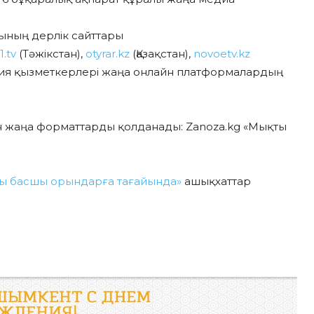
ының дерлік сайттары
.tv
(Тәжікстан),
otyrar.kz
(Қазақстан),
novoetv.kz
кция қызметкерлері жаңа онлайн платформалардың
ін жаңа форматтарды қолданады: Zanoza.kg «Мықты
ды басшы орындарға тағайында»
ашықхаттар