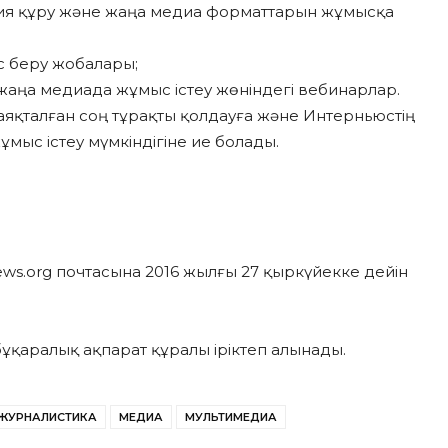
ция құру және жаңа медиа форматтарын жұмысқа
с беру жобалары;
 жаңа медиада жұмыс істеу жөніндегі вебинарлар.
яқталған соң тұрақты қолдауға және Интерньюстің
мыс істеу мүмкіндігіне ие болады.
news.org почтасына 2016 жылғы 27 қыркүйекке дейін
бұқаралық ақпарат құралы іріктеп алынады.
ЖУРНАЛИСТИКА
МЕДИА
МУЛЬТИМЕДИА