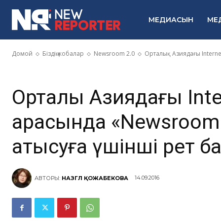
қатысуға үшін
МЕДИАСЫН
МЕ
жариялайды
Домой
Біздің жобалар
Newsroom 2.0
Орталық Азиядағы Interne
Орталық Азиядағы Inte
арасында «Newsroom
қатысуға үшінші рет 
14.09.2016
АВТОРЫ:
НАЗГҮЛ ҚОЖАБЕКОВА