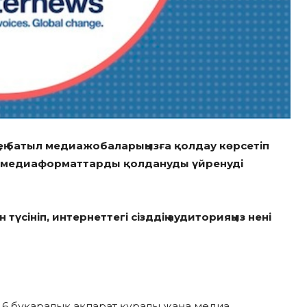
 ең батыл медиажобаларыңызға қолдау көрсетіп
і медиаформаттарды қолдануды үйренуді
үсініп, интернеттегі сізддің аудиторияңыз нені
ң 6 бұқаралық ақпарат құралы жаңа медиа