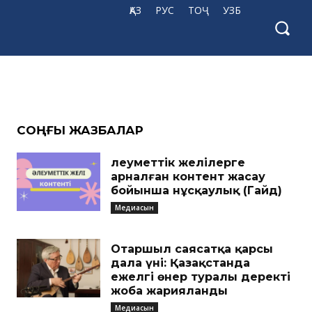
ҚАЗ
РУС
ТОҶ
УЗБ
CОҢҒЫ ЖАЗБАЛАР
Әлеуметтік желілерге
арналған контент жасау
бойынша нұсқаулық (Гайд)
Медиасын
Отаршыл саясатқа қарсы
дала үні: Қазақстанда
ежелгі өнер туралы деректі
жоба жарияланды
Медиасын