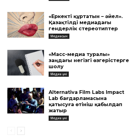
«Еркекті құртатын – әйел».
Қазақтілді медиадағы
гендерлік стереотиптер
Медиасын
«Масс-медиа туралы»
заңдағы негізгі өзгерістерге
шолу
Медиа үні
Alternativa Film Labs Impact
Lab бағдарламасына
қатысуға өтініш қабылдап
жатыр
Медиа үні