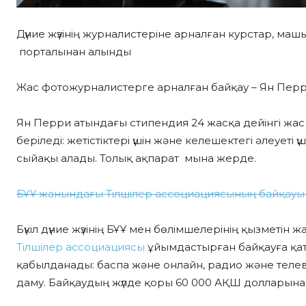
Дүние жүзінің журналистеріне арналған курстар, маш
порталынан алынды
Жас фотожурналистерге арналған байқау – Ян Перр
Ян Перри атындағы стипендия 24 жасқа дейінгі жас 
беріледі: жетістіктері үшін және келешектегі әлеуеті
сыйақы алады. Толық ақпарат мына жерде.
БҰҰ жанындағы Тілшілер ассоциациясының байқау
Бүкіл дүние жүзінің БҰҰ мен бөлімшелерінің қызметін
Тілшілер ассоциациясы
ұйымдастырған байқауға қа
қабылданады: баспа және онлайн, радио және телев
даму. Байқаудың жүлде қоры 60 000 АҚШ долларына