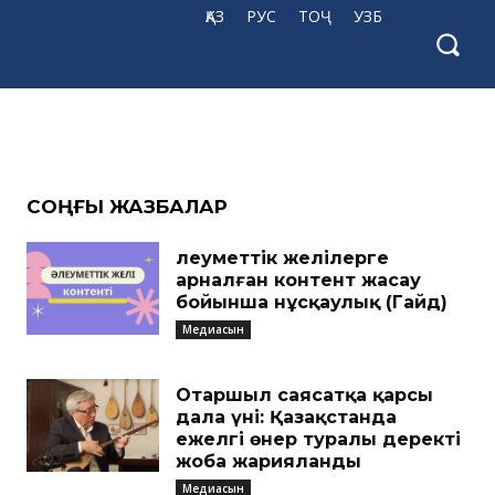
ҚАЗ
РУС
ТОҶ
УЗБ
CОҢҒЫ ЖАЗБАЛАР
Әлеуметтік желілерге
арналған контент жасау
бойынша нұсқаулық (Гайд)
Медиасын
Отаршыл саясатқа қарсы
дала үні: Қазақстанда
ежелгі өнер туралы деректі
жоба жарияланды
Медиасын