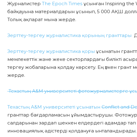
Журналистер
The Epoch Times
ұсынған Inspiring the
байқауына материалдарын ұсынып, 5 000 АҚШ доллары
Толық ақпарат мына жерде.
Зерттеу-тергеу журналистика қорының гранттары
Д
Зерттеу-тергеу журналистика қоры
ұсынатын грант
мемлекеттік және жеке секторлардағы билікті асыр
тергеу жобаларына қолдау көрсету. Ең үлкен грант
жерде.
Техастың A&M университеті фотожурналистерге ұс
Техастың A&M университеті ұсынатын
Conflict and 
гранттар бағдарламасын ұйымдастырушы. Фотожурн
салдарынан зардап шеккен елдердегі адамдар тап б
инновациялық әдістерді қолдануға ынталандырады.