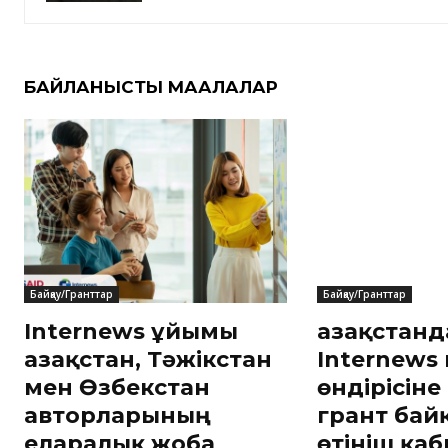
БАЙЛАНЫСТЫ МАҚАЛАЛАР
Байқау/Гранттар
Байқау/Гранттар
Internews ұйымы
Қазақстан
Қазақстан, Тәжікстан
Internews
мен Өзбекстан
өндірісіне
авторларының
грант бай
еларалық жоба
өтініш қа