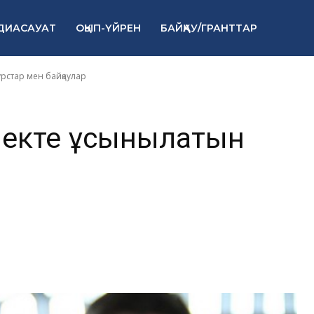
курстар мен
ДИАСАУАТ
ОҚЫП-ҮЙРЕН
БАЙҚАУ/ГРАНТТАР
рстар мен байқаулар
йекте ұсынылатын