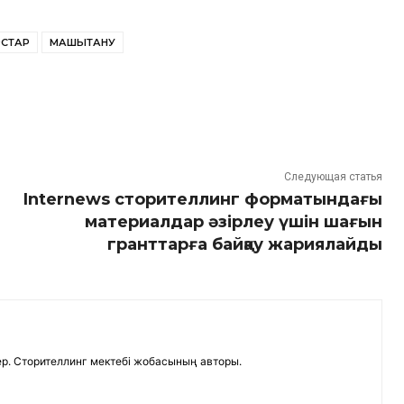
РСТАР
МАШЫҚТАНУ
Следующая статья
Internews сторителлинг форматындағы
материалдар әзірлеу үшін шағын
гранттарға байқау жариялайды
р. Сторителлинг мектебі жобасының авторы.