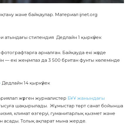
ықтану және байқаулар. Материал ijnet.org
и атындағы стипендия Дедлайн 1 қыркүйек
фотографтарға арналған. Байқауда екі жүлде
 үшін — екі жеңімпаз да 3 500 британ фунты көлемінде
ы
Дедлайн 14 қыркүйек
 жариялап жүрген журналистер
БҰҰ жанындағы
тысуға шақырылады. Жұмыстар төрт санат бойынша
изия, климат өзгеруі, гуманитарлық қызмет және
н асады. Толық ақпарат мына жерде.