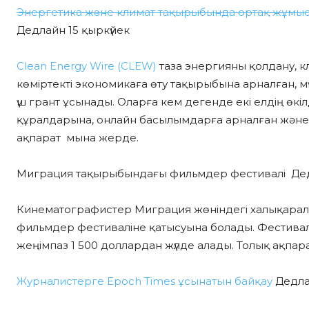
Энергетика және климат тақырыбында ортақ жұмыс і
Дедлайн 15 қыркүйек
Clean Energy Wire (CLEW)
таза энергияны қолдану, 
көміртекті экономикаға өту тақырыбына арналған, м
үш грант ұсынады. Оларға кем дегенде екі елдің өкі
құралдарына, онлайн басылымдарға арналған және
ақпарат мына жерде.
Миграция тақырыбындағы фильмдер фестивалі Дедл
Кинематографистер Миграция жөніндегі халықарал
фильмдер фестиваліне қатысуына болады. Фестиваль
жеңімпаз 1 500 доллардан жүлде алады. Толық ақпар
Журналистерге Epoch Times ұсынатын байқау
Дедла