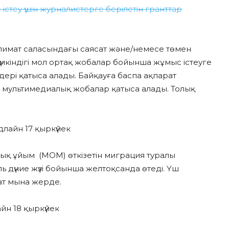
стеу үшін журналистерге берілетін гранттар
климат саласындағы саясат және/немесе төмен
үмкіндігі мол ортақ жобалар бойынша жұмыс істеуге
лдері қатыса алады. Байқауға баспа ақпарат
 мультимедиалық жобалар қатыса алады. Толық
айн 17 қыркүйек
ық ұйым (МОМ) өткізетін миграция туралы
 дүние жүзі бойынша желтоқсанда өтеді. Үш
ат мына жерде.
йн 18 қыркүйек