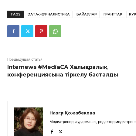
TAGS
DATA-ЖУРНАЛИСТИКА
БАЙҚАУЛАР
ГРАНТТАР
КУ
Предыдущая статья
Internews #MediaCA Халықаралық
конференциясына тіркелу басталды
Назгүл Қожабекова
Медиатренер, аудармашы, редактор,медиатрене