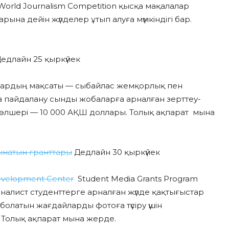
 World Journalism Competition қысқа мақалалар
на дейін жүлделер ұтып алуға мүмкіндігі бар.
едлайн 25 қыркүйек
тардың мақсаты — сыбайлас жемқорлық пен
а пайдалану сынды жобаларға арналған зерттеу-
 мөлшері — 10 000 АҚШ доллары. Толық ақпарат мына
ынатын гранттары
Дедлайн 30 қыркүйек
Development Center
Student Media Grants Program
алист студенттерге арналған жүлде қақтығыстар
олатын жағдайларды фотоға түсіру үшін
 Толық ақпарат мына жерде.