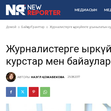
ұсынылатын 
МЕДИАСЫН
МЕ
байқаулар
Домой
Байқау/Гранттар
Журналистерге қыркүйекте ұсынылатын ку
Журналистерге қыркү
курстар мен байқаулар
25.08.2017
АВТОРЫ:
НАЗГҮЛ ҚОЖАБЕКОВА