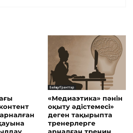
Байқау/Гранттар
дағы
«Медиаэтика» пәнін
 контент
оқыту әдістемесі»
 арналған
деген тақырыпта
қауына
тренерлерге
былдау
арналған трениң