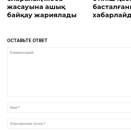
жасауына ашық
басталға
байқау жариялады
хабарлай
ОСТАВЬТЕ ОТВЕТ
Комментарий: