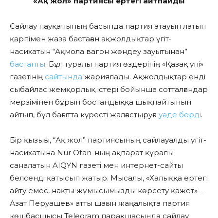
«Ақ жол» партиясы ертегі айтпайды
Сайлау науқанының басында партия атауын латын
қарпімен жаза бастаған ақжолдықтар үгіт-
насихатын “Ақмола вагон жөндеу зауытынан”
бастапты
. Бұл туралы партия өздерінің «Қазақ үні»
газетінің
сайтында
жариялады.
Ақжолдықтар
енді
сыбайлас жемқорлық істері бойынша сотталғандар
мерзімінен бұрын бостандыққа шықпайтынын
айтып, бұл бағытта күресті жалғастыруға
уәде берді
.
Бір қызығы, “Ақ жол” партиясының сайлауалды үгіт-
насихатына Nur Otan-ның ақпарат құралы
саналатын AIQYN газеті мен интернет-сайты
белсенді қатысып жатыр. Мысалы,
«Халыққа ертегі
айту емес, нақты жұмысымызды көрсету қажет» –
Азат Перуашев»
атты шағын жаңалықта партия
көшбасшысы Telegram парақшасында сайлау