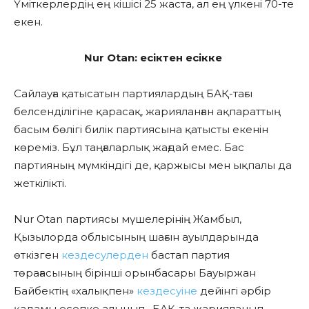
Үміткерлердің ең кішісі 25 жаста, ал ең үлкені 70-те
екен.
Nur Otan: есіктен есікке
Сайлауға қатысатын партиялардың БАҚ-тағы
белсенділігіне қарасақ, жарияланған ақпараттың
басым бөлігі билік партиясына қатысты екенін
көреміз. Бұл таңғаларлық жағдай емес. Бас
партияның мүмкіндігі де, қаржысы мен ықпалы да
жеткілікті.
Nur Otan партиясы мүшелерінің Жамбыл,
Қызылорда облысының шағын ауылдарында
өткізген
кездесулерден
бастап партия
төрағасының бірінші орынбасары Бауыржан
Байбектің «халықпен»
кездесуіне
дейінгі әрбір
қадамы есепке алынып, БАҚ-та жарияланып