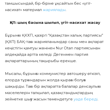
тамшысындай, бір-біріне ұқсайтын бес «үгіт-
насихат» материал
жариялады
.
ҚХП: шың басына шығып, үгіт-насихат жасау
Бұрынғы ҚКХП, қазіргі “Қазақстан халық партиясы”
(ҚХП) БАҚ-тағы жарияланымдар саны мен ақпарат
кеңістігін қамтуы жөнінен Nur Otan партиясынан
әлдеқайда артта келеді. Дегенмен партия
ақпараттарының тақырыбы ерекше.
Мысалы, бұрынғы коммунистер
автошеру
өткізіп,
елорда тұрғындарын жолда қырағы болуға
шақырды. Тағы бір ақпаратта балалар денсаулығы
мәселелерін талқылап, қазақстандықтардың
зейнетке шығу жасын
төмендетуге
уәде береді
.