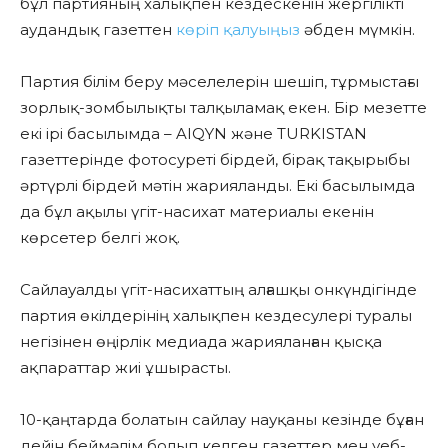
бұл партияның халықпен кездескенін жергілікті
аудандық газеттен
көр
іп
қалуыңыз
әбден мүмкін.
Партия білім беру мәселелерін
шешіп
, тұрмыстағы
зорлық-зомбылықты
талқыламақ екен.
Бір мезетте
екі ірі басылымда – AIQYN және TURKISTAN
газеттерінде фотосуреті бірдей, бірақ тақырыбы
әртүрлі бірдей мәтін жарияланды. Екі басылымда
да бұл ақылы үгіт-насихат материалы екенін
көрсетер белгі жоқ.
Сайлауалды үгіт-насихаттың алғашқы онкүндігінде
партия өкілдерінің халықпен кездесулері туралы
негізінен өңірлік медиада жарияланған қысқа
ақпараттар жиі ұшырасты.
10-қаңтарда болатын сайлау науқаны кезінде бұған
дейін беймәлім болып келген газеттер мен уеб-