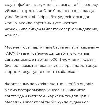
«зауыт-фабрика» жұмысшыларына дейін кездесу
ұйымдастырды. Nur Otan барлық өңірді аралауға
уәде берген еді. Әзірге бұл уәдесін орындап
жатыр. Алайда партияның үгіт-насихат
науқанында айтқан міндеттемелері орындала ма,
жоқ па?
Мәселен, осы партияның басты ақпарат құралы —
«AIQYN»
газеті сайлауалды штабтың Алматыға
сапары кезінде партия 1000 IT-компания құрып,
бизнесті дамытып, жаңа жұмыс орындарын ашуға
жәрдемдесуді уәде еткенін хабарлаған.
Жарияланымдар жиілігі жөнінен кейбір өңірлік
медиа платформалар: мысалы шымкенттік
сайттардың күтпеген «көркеюі» таңғалдырды.
Мәселен,
Oinet.kz
сайты бір күнде судың қос