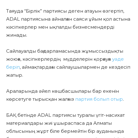
Таяуда “Бірлік” партиясы деген атауын өзгертіп,
ADAL партиясына айналған саяси ұйым қол астына
кәсіпкерлер мен ықпалды бизнесмендерді
жинады.
Сайлауалды бағдарламасында
жұмыссыздықты
жоюға, кәсіпкерлердің мүдделерін қорғауға
уәде
беріп
, аймақтардағы сайлаушылармен де кездесіп
жатыр.
Араларында әйел көшбасшылары бар екенін
көрсетуге тырысқан жалғыз
партия
болып отыр
.
БАҚ бетінде ADAL партиясы туралы үгіт-насихат
материалдары жиі ұшыраспаса да Алматы
облысының жұрт біле бермейтін бір ауданында