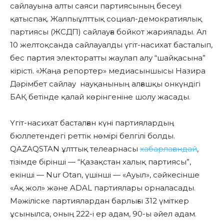
сайлауына алты саяси партиясының бесеуі
қатыспақ. Жалпыұлттық социал-демократиялық
партиясы (ЖСДП) сайлауға бойкот жариялады. Ал
10 желтоқсанда сайлауалды үгіт-насихат басталып,
бес партия электоратты жаулап алу “шайқасына”
кірісті. «Жаңа репортер» медиасыншысы Назира
Дәрімбет сайлау науқанының алғашқы онкүндігі
БАҚ бетінде қалай көрінгеніне шолу жасады.
Үгіт-насихат басталған күні партиялардың
бюллетендегі реттік нөмірі белгілі болды.
QAZAQSTAN
ұлттық телеарнасы
хабарлағандай
,
тізімде бірінші — “Қазақстан халық партиясы”,
екінші — Nur Otan, үшінші — «Ауыл», сәйкесінше
«Ақ жол» және ADAL партиялары орналасады.
Мәжіліске партиялардан барлығы 312 үміткер
ұсынылса, оның 222-і ер адам, 90-ы әйел адам.