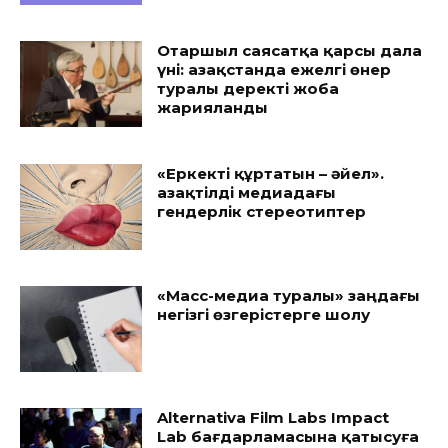
Отаршыл саясатқа қарсы дала
үні: Қазақстанда ежелгі өнер
туралы деректі жоба
жарияланды
«Еркекті құртатын – әйел».
Қазақтілді медиадағы
гендерлік стереотиптер
«Масс-медиа туралы» заңдағы
негізгі өзгерістерге шолу
Alternativa Film Labs Impact
Lab бағдарламасына қатысуға