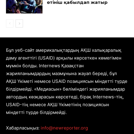
өтініш қабылдап жатыр
Бұл уеб-сайт америкалықтардың АҚШ халықаралық
даму агенттігі (USAID) арқылы көрсеткен көмегімен
мүмкін болды. Internews Қазақстан
жарияланымдардың мазмұнына жауап береді, бұл
АҚШ Үкіметі немесе USAID позициясын міндетті түрде
білдірмейді. «Медиасын» бөліміндегі жарияланымдар
автордың көзқарасын көрсетеді, бірақ Internews-тің,
USAID-тің немесе АҚШ Үкіметінің позициясын
міндетті түрде білдірмейді.
Хабарласыңыз:
info@newreporter.org