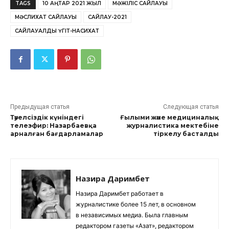
TAGS
10 ҚАҢТАР 2021 ЖЫЛ
МӘЖІЛІС САЙЛАУЫ
МӘСЛИХАТ САЙЛАУЫ
САЙЛАУ-2021
САЙЛАУАЛДЫ ҮГІТ-НАСИХАТ
Предыдущая статья
Следующая статья
Тәуелсіздік күніндегі
Ғылыми және медициналық
телеэфир: Назарбаевқа
журналистика мектебіне
арналған бағдарламалар
тіркелу басталды
Назира Даримбет
Назира Даримбет работает в
журналистике более 15 лет, в основном
в независимых медиа. Была главным
редактором газеты «Азат», редактором