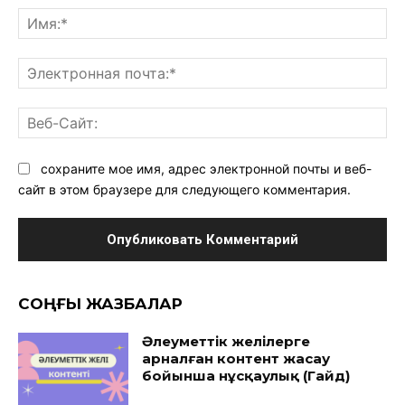
Им
Эл
поч
Ве
Са
сохраните мое имя, адрес электронной почты и веб-
сайт в этом браузере для следующего комментария.
CОҢҒЫ ЖАЗБАЛАР
Әлеуметтік желілерге
арналған контент жасау
бойынша нұсқаулық (Гайд)