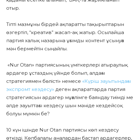
отыр.
Тіпті мазмұны бірдей ақпаратты тақырыптарын
өзгертіп, “креатив” жасап-ақ жатыр. Осылайша
партия халық назарына ұғымды контент ұсынуға
мән бермейтін сыңайлы.
«Nur Otan» партиясының үміткерлері атыраулық
ардагер ұстаздың үйінде болып, алдағы
стратегиямен бөлісті»
немесе
«Күріш зауытындағы
экспромт кездесу»
деген ақпараттарда партия
стратегиясын ардагер мұғалімге баяндау тиімді ме
әлде зауыттағы кездесу шын мәніде кездейсоқ
болуы мүмкін бе?
10 күн ішінде Nur Otan партиясы көп кездесу
өткізді. Көпбалалы аналардан бастап ардагерлер,