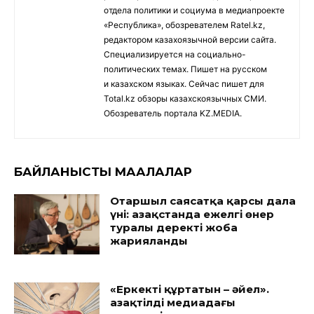
отдела политики и социума в медиапроекте
«Республика», обозревателем Ratel.kz,
редактором казахоязычной версии сайта.
Специализируется на социально-
политических темах. Пишет на русском
и казахском языках. Сейчас пишет для
Total.kz обзоры казахскоязычных СМИ.
Обозреватель портала KZ.MEDIA.
БАЙЛАНЫСТЫ МАҚАЛАЛАР
Отаршыл саясатқа қарсы дала
үні: Қазақстанда ежелгі өнер
туралы деректі жоба
жарияланды
«Еркекті құртатын – әйел».
Қазақтілді медиадағы