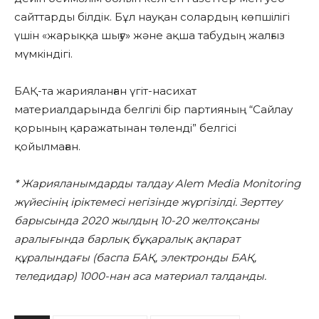
сайттарды білдік. Бұл науқан солардың көпшілігі
үшін «жарыққа шығу» және ақша табудың жалғыз
мүмкіндігі.
БАҚ-та жарияланған үгіт-насихат
материалдарында белгілі бір партияның “Сайлау
қорының қаражатынан төленді” белгісі
қойылмаған.
* Жарияланымдарды талдау Alem Media Monitoring
жүйесінің іріктемесі негізінде жүргізілді. Зерттеу
барысында 2020 жылдың 10-20 желтоқсаны
аралығында барлық бұқаралық ақпарат
құралындағы (баспа БАҚ, электронды БАҚ,
теледидар) 1000-нан аса материал талданды.