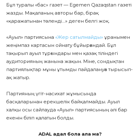
Бұл туралы «бас» газет — Egemen Qazaqstan
газеті
жазды. Мақаланың авторы бар, бірақ
«қаражатынан төленді…» деген белгі жоқ.
«Ауыл» партиясына
«Жер сатылмайды»
ұранымен
жеңімпаз картасын ойнату бұйырғандай. Бұл
тақырып ауыл тұрғындары мен қазақ тіліндегі
аудиторияның жанына жақын. Міне, сондықтан
партиялықтар мұны ұтымды пайдалануға тырысып-
ақ жатыр.
Партияның үгіт-насихат жұмысында
басқаларынан ерекшелік байқалмайды. Ауыл
халқы осы сайлауда «Ауыл» партиясының әлі бар
екенін біліп қалатын болды.
ADAL адал бола ала ма?