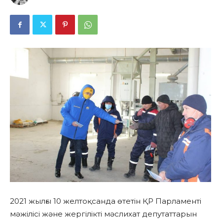
2021 жылғы 10 желтоқсанда өтетін ҚР Парламенті
мәжілісі және жергілікті мәслихат депутаттарын