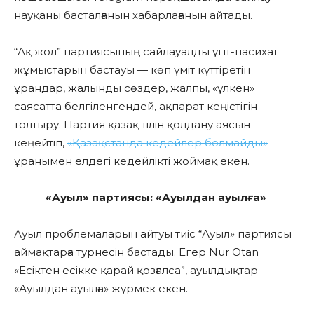
науқаны басталғанын хабарлағанын айтады.
“Ақ жол” партиясының сайлауалды үгіт-насихат
жұмыстарын бастауы — көп үміт күттіретін
ұрандар, жалынды сөздер, жалпы, «үлкен»
саясатта белгіленгендей, ақпарат кеңістігін
толтыру. Партия қазақ тілін қолдану аясын
кеңейтіп,
«Қазақстанда кедейлер болмайды»
ұранымен елдегі кедейлікті жоймақ екен.
«Ауыл» партиясы:
«Ауылдан ауылға»
Ауыл проблемаларын айтуы тиіс “Ауыл» партиясы
аймақтарға турнесін бастады. Егер Nur Otan
«Есіктен есікке қарай қозғалса”, ауылдықтар
«Ауылдан ауылға» жүрмек екен.