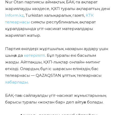
Nur Otan партиясы аймақтық БАҚ-та ақпарат
жариялауды көздесе, ҚХП туралы ақпараттың дені
Inform.kz
, Turkistan халықаралық газеті,
КТК
телеарнасы
сияқты республикалық ақпарат
құралдарында үгіт-насихат материалдары
жариялап жатыр.
Партия өкілдері жұртшылық назарын аудару үшін
шыңға да
көтеріліпті
. Бұл туралы екі басылым
жазды. Айтпақшы, ҚХП-лықтар онлайн-митинг
өткізді. Олардың бұл іс шарасын еліміздің бас
телеарнасы —
QAZAQSTAN
ұлттық телеарнасы
хабарлады
.
БАҚ-тағы сайлауалды үгіт-насихат жұмыстарының
барысы туралы «жоқтан бар» деп айтуға болады.