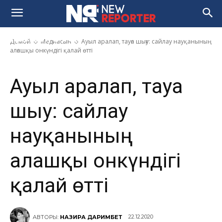
Ауыл аралап, тауға шығу: сайлау
науқанының алғашқы онкүндігі
қалай өтті
Домой
Медиасын
Ауыл аралап, тауға шығу: сайлау науқанының
алғашқы онкүндігі қалай өтті
Ауыл аралап, тауға
шығу: сайлау
науқанының
алғашқы онкүндігі
қалай өтті
22.12.2020
АВТОРЫ:
НАЗИРА ДАРИМБЕТ