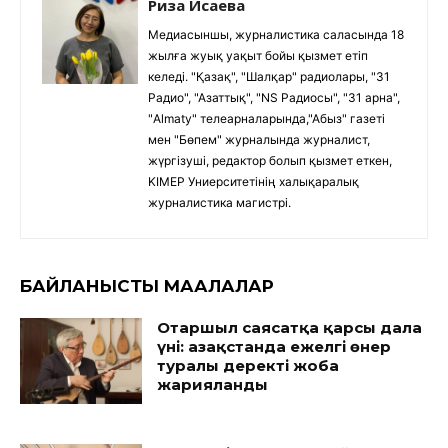
Риза Исаева
Медиасыншы, журналистика саласында 18
жылға жуық уақыт бойы қызмет етіп
келеді. "Қазақ", "Шалқар" радиолары, "31
Радио", "Азаттық", "NS Радиосы", "31 арна",
"Almaty" телеарналарында,"Абыз" газеті
мен "Бөпем" журналында журналист,
жүргізуші, редактор болып қызмет еткен,
KIMEP Униерситетінің халықаралық
журналистика магистрі.
БАЙЛАНЫСТЫ МАҚАЛАЛАР
Отаршыл саясатқа қарсы дала
үні: Қазақстанда ежелгі өнер
туралы деректі жоба
жарияланды