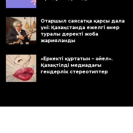
Отаршыл саясатқа қарсы дала
үні: Қазақстанда ежелгі өнер
туралы деректі жоба
жарияланды
«Еркекті құртатын – әйел».
Қазақтілді медиадағы
гендерлік стереотиптер