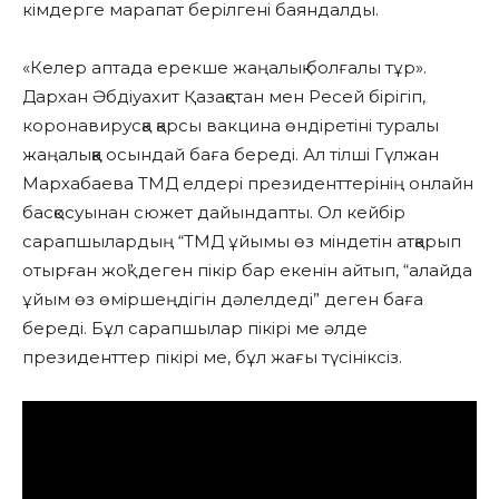
кімдерге марапат берілгені баяндалды.
«Келер аптада ерекше жаңалық болғалы тұр».
Дархан Әбдіуахит Қазақстан мен Ресей бірігіп,
коронавирусқа қарсы вакцина өндіретіні туралы
жаңалыққа осындай баға береді. Ал тілші Гүлжан
Мархабаева ТМД елдері президенттерінің онлайн
басқосуынан сюжет дайындапты. Ол кейбір
сарапшылардың “ТМД ұйымы өз міндетін атқарып
отырған жоқ” деген пікір бар екенін айтып, “алайда
ұйым өз өміршеңдігін дәлелдеді” деген баға
береді. Бұл сарапшылар пікірі ме әлде
президенттер пікірі ме, бұл жағы түсініксіз.