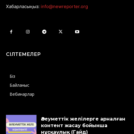
Хабарласыңыз:
info@newreporter.org
СІЛТЕМЕЛЕР
Біз
Байланыс
Вебинарлар
Әлеуметтік желілерге арналған
контент жасау бойынша
нұсқаулық (Гайд)