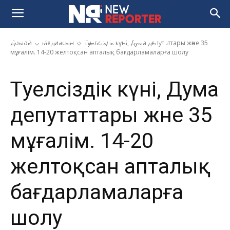
депутаттары және 35 мұғалім.
14-20 желтоқсан апталық
бағдарламаларға шолу
Домой
Медиасын
Тәуелсіздік күні, Дума депутаттары және 35
мұғалім. 14-20 желтоқсан апталық бағдарламаларға шолу
Тәуелсіздік күні, Дума
депутаттары және 35
мұғалім. 14-20
желтоқсан апталық
бағдарламаларға
шолу