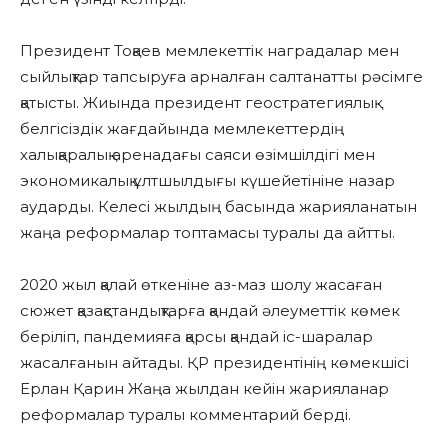
Президент Тоқаев мемлекеттік наградалар мен
сыйлықтар тапсыруға арналған салтанатты рәсімге
қатысты. Жиында президент геостратегиялық
белгісіздік жағдайында мемлекеттердің
халықаралық аренадағы саяси өзімшілдігі мен
экономикалық ұлтшылдығы күшейетініне назар
аударды. Келесі жылдың басында жарияланатын
жаңа реформалар топтамасы туралы да айтты.
2020 жыл қалай өткеніне аз-маз шолу жасаған
сюжет қазақстандықтарға қандай әлеуметтік көмек
беріліп, пандемияға қарсы қандай іс-шаралар
жасалғанын айтады. ҚР президентінің көмекшісі
Ерлан Қарин Жаңа жылдан кейін жарияланар
реформалар туралы комментарий берді.