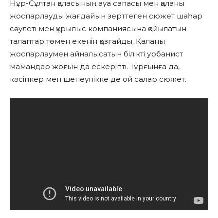
Нұр-Сұлтан қаласының ауа сапасы мен қаланы
жоспарлауды жағдайын зерттеген сюжет шаһар
сәулеті мен құрылыс компаниясына қойылатын
талаптар төмен екенін қозғайды. Қаланы
жоспарлаумен айналысатын білікті урбанист
мамандар жоғын да ескеріпті. Тұрғынға да,
кәсіпкер мен шенеунікке де ой салар сюжет.