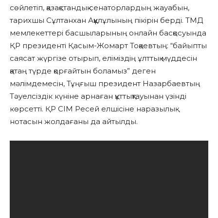
сөйлетіп, қазақстандық сенаторлардың жауабын,
тарихшы Сұлтанхан Аққұлұлының пікірін берді. ТМД
мемлекеттері басшыларының онлайн басқосуында
ҚР президенті Қасым-Жомарт Тоқаевтың: “байыпты
саясат жүргізе отырып, еліміздің ұлттық мүддесін
қатаң түрде қорғайтын боламыз” деген
мәлімдемесін, Тұңғыш президент Назарбаевтың
Тәуелсіздік күніне арнаған құттықтауынан үзінді
көрсетті. ҚР СІМ Ресей елшісіне наразылық
нотасын жолдағаны да айтылды.