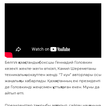
Белгілі қазақстандық боксшы Геннадий Головкин
кезекті жекпе-жегін өткізіп, Камил Шереметаны
техникалық нокаутпен жеңді. “7 күн” авторлары осы
жаңалықты хабарлады. Қазақстанның екі президенті
де Головкинді жеңісімен құттықтаған екен. Мұны да
айтып өтті.
Президенттер тақырыбы аяқталып, сайлау науқанына