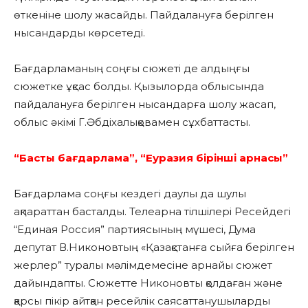
өткеніне шолу жасайды. Пайдалануға берілген
нысандарды көрсетеді.
Бағдарламаның соңғы сюжеті де алдыңғы
сюжетке ұқсас болды. Қызылорда облысында
пайдалануға берілген нысандарға шолу жасап,
облыс әкімі Г.Әбдіхалықовамен сұхбаттасты.
“Басты бағдарлама”, “Еуразия бірінші арнасы”
Бағдарлама соңғы кездегі даулы да шулы
ақпараттан басталды. Телеарна тілшілері Ресейдегі
“Единая Россия” партиясының мүшесі, Дума
депутат В.Никоновтың «Қазақстанға сыйға берілген
жерлер” туралы мәлімдемесіне арнайы сюжет
дайындапты. Сюжетте Никоновты қолдаған және
қарсы пікір айтқан ресейлік саясаттанушыларды