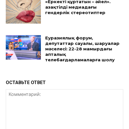
«Еркекті құртатын – әйел».
Қазақтілді медиадағы
гендерлік стереотиптер
Еуразиялық форум,
депутаттар сауалы, шаруалар
мәселесі: 22-28 мамырдағы
апталық
телебағдарламаларға шолу
ОСТАВЬТЕ ОТВЕТ