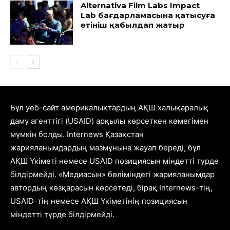
Alternativa Film Labs Impact
Lab бағдарламасына қатысуға
өтініш қабылдап жатыр
Бұл уеб-сайт америкалықтардың АҚШ халықаралық
даму агенттігі (USAID) арқылы көрсеткен көмегімен
мүмкін болды. Internews Қазақстан
жарияланымдардың мазмұнына жауап береді, бұл
АҚШ Үкіметі немесе USAID позициясын міндетті түрде
білдірмейді. «Медиасын» бөліміндегі жарияланымдар
автордың көзқарасын көрсетеді, бірақ Internews-тің,
USAID-тің немесе АҚШ Үкіметінің позициясын
міндетті түрде білдірмейді.