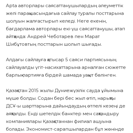
Apta авторлары саясаттанушылардың әлеуметтік
желі парақшасындағыа сайлау туралы посттарына
шолуын жалғастырып келеді. Неге екенін,
бағдарлама авторлары екі-үш саясаттанушы, атап
айтқанда: Андрей Чеботарев пен Марат
Шибұтовтың посттарын шолып шығады.
Алдағы сайлауға қатысар 5 саяси партиясының
сайлауалды үгіт-насихаттарына арналған сюжетте
барлық партияға бірдей шамада уақыт бөлінген.
Қазақстан 2015 жылы Дүниежүзілік сауда ұйымына
мүше болды. Содан бері бес жыл өтіп, нарықты
ДСҰ-ы шарттарына дайындаудың өтпелі кезеңі де
аяқталды. Енді шетелдік банктер мен сақтандыру
компаниялары Қазақстаннан филиал ашуына
болады. Экономист-сарапшылардан бұл жөнінде