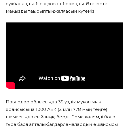
сұхбат алды, бірақ сюжет болмады. Өте-мөте
маңызды тақырыптыңжалғасын күтеміз.
Павлодар облысында 35 үздік мұғалімнің
әрқайсысына 1000 АЕК (2 млн 778 мың теңге)
шамасында сыйлықақы берді. Сома көлемді бола
тұра басқа апталық бағдарламалардың ешқайсысы