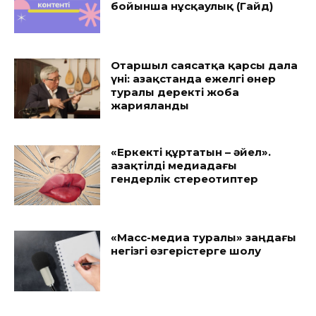
бойынша нұсқаулық (Гайд)
Отаршыл саясатқа қарсы дала
үні: Қазақстанда ежелгі өнер
туралы деректі жоба
жарияланды
«Еркекті құртатын – әйел».
Қазақтілді медиадағы
гендерлік стереотиптер
«Масс-медиа туралы» заңдағы
негізгі өзгерістерге шолу