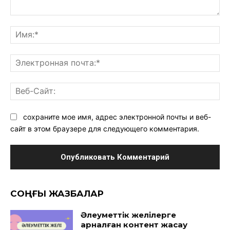
Комментарий:
Им
Эл
поч
Ве
Са
сохраните мое имя, адрес электронной почты и веб-
сайт в этом браузере для следующего комментария.
CОҢҒЫ ЖАЗБАЛАР
Әлеуметтік желілерге
арналған контент жасау