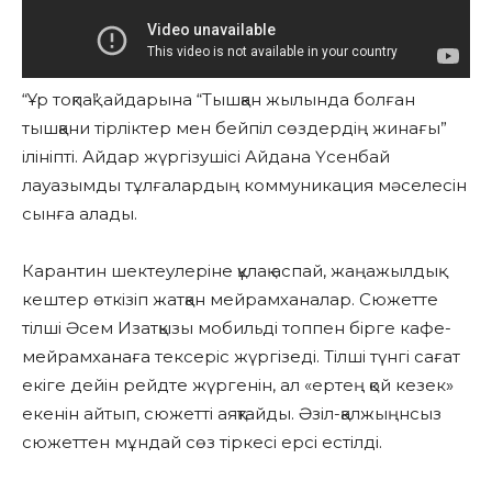
“Ұр тоқпақ” айдарына “Тышқан жылында болған
тышқани тірліктер мен бейпіл сөздердің жинағы”
ілініпті. Айдар жүргізушісі Айдана Үсенбай
лауазымды тұлғалардың коммуникация мәселесін
сынға алады.
Карантин шектеулеріне құлақ аспай, жаңажылдық
кештер өткізіп жатқан мейрамханалар. Сюжетте
тілші Әсем Изатқызы мобильді топпен бірге кафе-
мейрамханаға тексеріс жүргізеді. Тілші түнгі сағат
екіге дейін рейдте жүргенін, ал «ертең қой кезек»
екенін айтып, сюжетті аяқтайды. Әзіл-қалжыңнсыз
сюжеттен мұндай сөз тіркесі ерсі естілді.