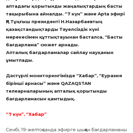
аптадағы қорытынды жаңалықтардың басты
тақырыбына айналды. “7 күн” және Apta эфирі
ҚР Тұңғыш президенті Н.Назарбаевтың
қазақстандықтарды Тәуелсіздік күні
мерекесімен құттықтауынан басталса, “Басты
бағдарлама” сюжет арнады.
Апталық бағдарламалар сайлау науқанын
ұмытпады.
Дәстүрлі мониторингімізде “Хабар”, “Еуразия
бірінші арнасы” және QAZAQSTAN
телеарналарының апталық қорытынды
бағдарламасын қамтыдық.
“7 күн”, “Хабар”
Сенбі, 19-желтоқсанда эфирге шыққан бағдарламаны