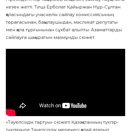
кезек жетті. Тілші Ерболат Қайыржан Нұр-Сұлтан
қаласындағы учаскелік сайлау комиссиясының
төрағасынан, бақылаушыдан, мәслихат депутаты
мен қала тұрғынынан сұхбат алыпты. Азаматтарды
сайлауға шақыратын мазмұнды сюжет.
«Тәуелсіздік тартуы» сюжеті Қазақстанның түкпір-
түкпірінде Тәуелсіздік мерекесі қалай аталып