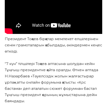
Президент Тоқаев бірқатар мемлекет елшілерінен
сенім грамоталарын қабылдады, әкімдермен кеңес
өткізді.
“7 күн” тілшілері Тоқаев аптасына шолудан кейін
Тұңғыш президентке қайта оралды. Өткен аптада
Н.Назарбаев «Тәуелсіздік жолын жалғастырар
ұрпақ» атты онлайн форумына қатысты. «Қос
бастама» деп аталатын сюжет форумнан бастап
Тұңғыш президент қорының жұмыстарына дейін
баяндады.