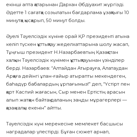
екінші апта қатарынан Дархан Әбдіуахит жүргізді.
Әдетте 1 сағатқа созылатын бағдарлама ұзақтығы 10
минутқа қысқарып, 50 минут болды.
Әуелі Тәуелсіздік күніне орай ҚР президенті атына
келіп түскен құттықтау жеделхаттарына шолу жасап,
Тұңғыш президент Н.Назарбаевтың Қазақстан
халқын Тәуелсіздік күнімен құттықтауынан үзінділер
берді. Назарбаев: “Алтайдан Атырауға, Алатаудан
Арқаға дейінгі ұлан-ғайыр атырапты мекендеген,
баһадүр бабалардың ұрпағымыз!” деп, “Үстірт пен
қарт Каспий жағасын, Сыр менен Ертістің арасын
алып жатқан байтақ даланың заңды мұрагерлері —
қазақ халқы екенін” айтты.
Тәуелсіздік күні мерекесіне мемлекет басшысы
наградалар үлестірді. Бұған сюжет арнап,