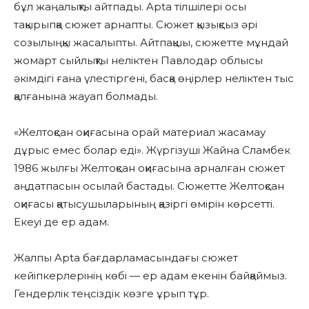
бұл жаңалықты айтпады. Apta тілшілері осы
тақырыпқа сюжет арнапты. Сюжет қызықсыз әрі
созылыңқы жасалыпты. Айтпақшы, сюжетте мұндай
жомарт сыйлықты неліктен Павлодар облысы
әкімдігі ғана үлестіргені, басқа өңірлер неліктен тыс
қалғанына жауап болмады.
«Желтоқсан оқиғасына орай материал жасамау
дұрыс емес болар еді». Жүргізуші Жайна Сламбек
1986 жылғы Желтоқсан оқиғасына арналған сюжет
аңдатпасын осылай бастады. Сюжетте Желтоқсан
оқиғасы қатысушыларының қазіргі өмірін көрсетті.
Екеуі де ер адам.
Жалпы Apta бағдарламасындағы сюжет
кейіпкерлерінің көбі — ер адам екенін байқаймыз.
Гендерлік теңсіздік көзге ұрып тұр.