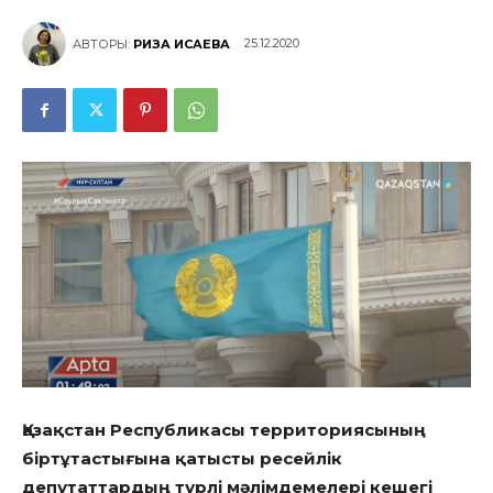
25.12.2020
АВТОРЫ:
РИЗА ИСАЕВА
Қазақстан Республикасы территориясының
біртұтастығына қатысты ресейлік
депутаттардың түрлі мәлімдемелері кешегі