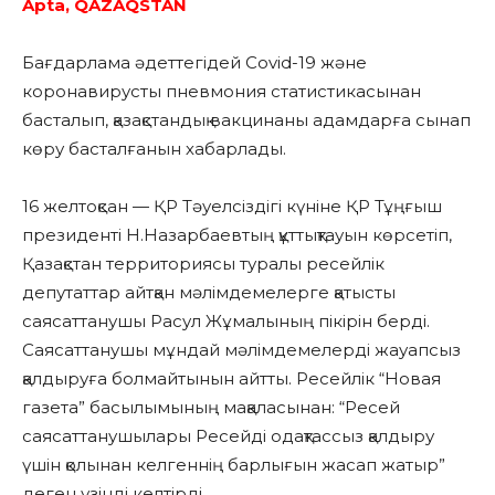
Apta, QAZAQSTAN
Бағдарлама әдеттегідей Covid-19 және
коронавирусты пневмония статистикасынан
басталып, қазақстандық вакцинаны адамдарға сынап
көру басталғанын хабарлады.
16 желтоқсан — ҚР Тәуелсіздігі күніне ҚР Тұңғыш
президенті Н.Назарбаевтың құттықтауын көрсетіп,
Қазақстан территориясы туралы ресейлік
депутаттар айтқан мәлімдемелерге қатысты
саясаттанушы Расул Жұмалының пікірін берді.
Саясаттанушы мұндай мәлімдемелерді жауапсыз
қалдыруға болмайтынын айтты. Ресейлік “Новая
газета” басылымының мақаласынан: “Ресей
саясаттанушылары Ресейді одақтассыз қалдыру
үшін қолынан келгеннің барлығын жасап жатыр”
деген үзінді келтірді.