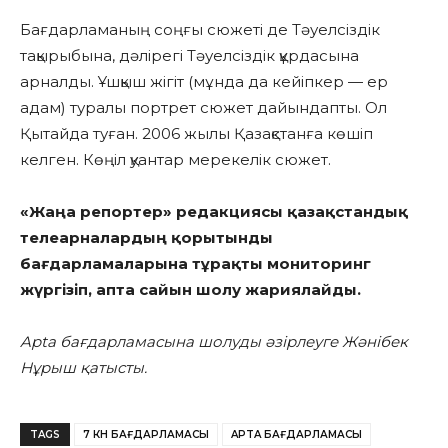
Бағдарламаның соңғы сюжеті де Тәуелсіздік
тақырыбына, дәлірегі Тәуелсіздік құрдасына
арналды. Ұшқыш жігіт (мұнда да кейіпкер — ер
адам) туралы портрет сюжет дайындапты. Ол
Қытайда туған. 2006 жылы Қазақстанға көшіп
келген. Көңіл қуантар мерекелік сюжет.
«Жаңа репортер» редакциясы қазақстандық
телеарналардың қорытынды
бағдарламаларына тұрақты мониторинг
жүргізіп, апта сайын шолу жариялайды.
Apta бағдарламасына шолуды әзірлеуге Жәнібек
Нұрыш қатысты.
TAGS
7 КҮН БАҒДАРЛАМАСЫ
APTA БАҒДАРЛАМАСЫ