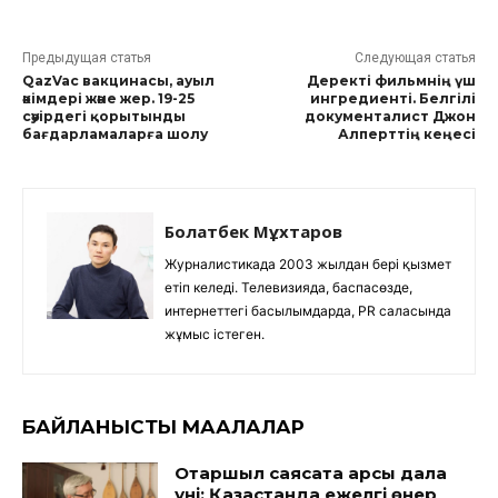
Предыдущая статья
Следующая статья
QazVac вакцинасы, ауыл
Деректі фильмнің үш
әкімдері және жер. 19-25
ингредиенті. Белгілі
сәуірдегі қорытынды
документалист Джон
бағдарламаларға шолу
Алперттің кеңесі
Болатбек Мұхтаров
Журналистикада 2003 жылдан бері қызмет
етіп келеді. Телевизияда, баспасөзде,
интернеттегі басылымдарда, PR саласында
жұмыс істеген.
БАЙЛАНЫСТЫ МАҚАЛАЛАР
Отаршыл саясатқа қарсы дала
үні: Қазақстанда ежелгі өнер