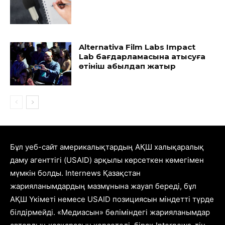
Alternativa Film Labs Impact
Lab бағдарламасына қатысуға
өтініш қабылдап жатыр
Бұл уеб-сайт америкалықтардың АҚШ халықаралық
даму агенттігі (USAID) арқылы көрсеткен көмегімен
мүмкін болды. Internews Қазақстан
жарияланымдардың мазмұнына жауап береді, бұл
АҚШ Үкіметі немесе USAID позициясын міндетті түрде
білдірмейді. «Медиасын» бөліміндегі жарияланымдар