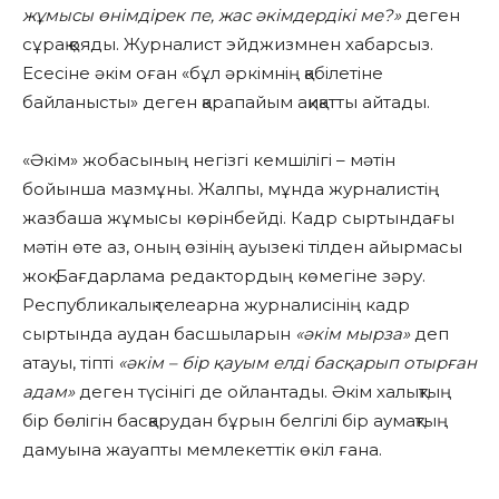
жұмысы өнімдірек пе, жас әкімдердікі ме?»
деген
сұрақ қояды. Журналист эйджизмнен хабарсыз.
Есесіне әкім оған «бұл әркімнің қабілетіне
байланысты» деген қарапайым ақиқатты айтады.
«Әкім» жобасының негізгі кемшілігі – мәтін
бойынша мазмұны. Жалпы, мұнда журналистің
жазбаша жұмысы көрінбейді. Кадр сыртындағы
мәтін өте аз, оның өзінің ауызекі тілден айырмасы
жоқ. Бағдарлама редактордың көмегіне зәру.
Республикалық телеарна журналисінің кадр
сыртында аудан басшыларын
«әкім мырза»
деп
атауы, тіпті
«әкім – бір қауым елді басқарып отырған
адам»
деген түсінігі де ойлантады. Әкім халықтың
бір бөлігін басқарудан бұрын белгілі бір аумақтың
дамуына жауапты мемлекеттік өкіл ғана.