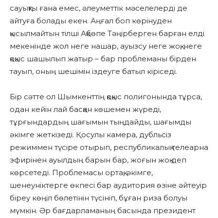
сауықты ғана емес, әлеуметтік мәселелерді де
айтуға болады екен. Аңғал боп көрінуден
қысылмайтын тілші Ақбөпе Тәңірберген барған елді
мекенінде жол неге нашар, ауызсу неге жоқ, неге
қоқыс шашылып жатыр – бар проблеманы бірден
тауып, оның шешімін іздеуге батыл кіріседі.
Бір сәтте ол Шымкенттің қоқыс полигонында тұрса,
одан кейін лай басқан көшемен жүреді,
тұрғындардың шағымын тыңдайды, шағымды
әкімге жеткізеді. Қосулы камера, дубльсіз
режиммен түсіре отырып, республикалық телеарна
эфирінен ауылдың барын бар, жоғын жоқ деп
көрсетеді. Проблемасы ортақ, әкімге,
шенеуніктерге өкпесі бар аудитория өзіне әйтеуір
біреу көңіл бөлетінін түсініп, бұған риза болуы
мүмкін. Әр бағдарламаның басында президент