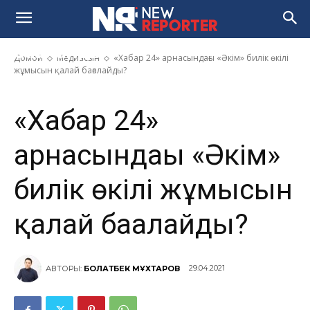
«Хабар 24» арнасындағы «Әкім»
билік өкілі жұмысын қалай
бағалайды?
Домой
Медиасын
«Хабар 24» арнасындағы «Әкім» билік өкілі
жұмысын қалай бағалайды?
«Хабар 24»
арнасындағы «Әкім»
билік өкілі жұмысын
қалай бағалайды?
29.04.2021
АВТОРЫ:
БОЛАТБЕК МҰХТАРОВ