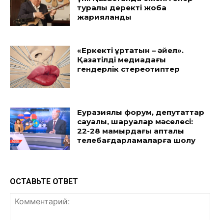
туралы деректі жоба
жарияланды
«Еркекті құртатын – әйел».
Қазақтілді медиадағы
гендерлік стереотиптер
Еуразиялық форум, депутаттар
сауалы, шаруалар мәселесі:
22-28 мамырдағы апталық
телебағдарламаларға шолу
ОСТАВЬТЕ ОТВЕТ