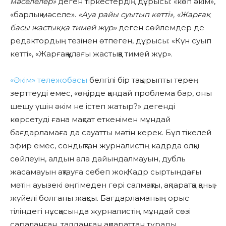
мәселелер»
деген тіркестердің дұрысы: «көп әкім»,
«барлық мәселе».
«Ауа райы суытып кетті», «Жарғақ
басы жастыққа тимей жүр»
деген сөйлемдер де
редактордың тезінен өтпеген, дұрысы: «Күн суып
кетті», «Жарғақ құлағы жастыққа тимей жүр».
«Әкім» тележобасы
белгілі бір тақырыпты терең
зерттеуді емес, «өңірде қандай проблема бар, оны
шешу үшін әкім не істеп жатыр?» дегенді
көрсетуді ғана мақсат еткенімен мұндай
бағдарламаға да сауатты мәтін керек. Бұл тікелей
эфир емес, сондықтан журналистің кадрда олқы
сөйлеуін, алдын ала дайындалмауын, дубль
жасамауын ақтауға себеп жоқ. Кадр сыртындағы
мәтін ауызекі әңгімеден гөрі салмақты, ақпаратқа қанық,
жүйелі болғаны жақсы. Бағдарламаның орыс
тіліндегі нұсқасында журналистің мұндай сөзі
сараланған, талданған ақпараттан тұрады,