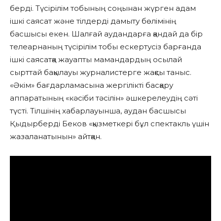
берді. Түсірілім тобының соңынан жүрген адам
ішкі саясат және тілдерді дамыту бөлімінің
басшысы екен. Шалғай аудандарға қандай да бір
телеарнаның түсірілім тобы ескертусіз барғанда
ішкі саясатқа жауапты мамандардың осылай
сырттай бақылауы журналистерге жақсы таныс.
«Әкім» бағдарламасына жергілікті басқару
аппаратының «кәсіби тәсілін» әшкерелеудің сәті
түсті. Тілшінің хабарлауынша, аудан басшысы
Қыдырберді Беков «қызметкері бұл спектакль үшін
жазаланатынын» айтқан.