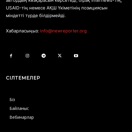
автордың көзқарасын көрсетеді, бірақ Internews-тің,
USAID-тің немесе АҚШ Үкіметінің позициясын
міндетті түрде білдірмейді.
Хабарласыңыз:
info@newreporter.org
СІЛТЕМЕЛЕР
Біз
Байланыс
Вебинарлар