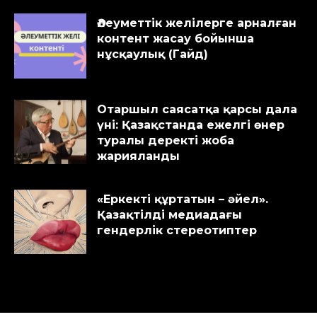
Әлеуметтік желілерге арналған
контент жасау бойынша
нұсқаулық (Гайд)
Отаршыл саясатқа қарсы дала
үні: Қазақстанда ежелгі өнер
туралы деректі жоба
жарияланды
«Еркекті құртатын – әйел».
Қазақтілді медиадағы
гендерлік стереотиптер