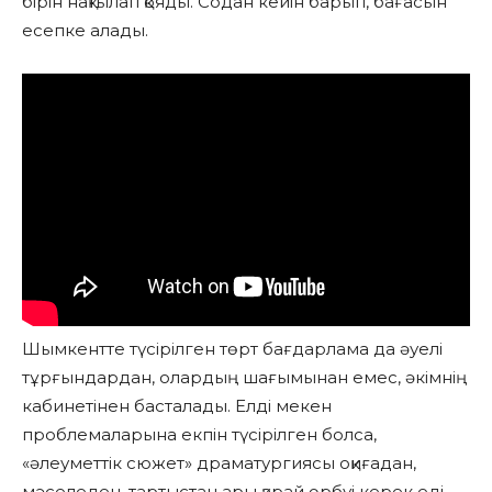
бірін нақтылап қояды. Содан кейін барып, бағасын
есепке алады.
Шымкентте түсірілген төрт бағдарлама да әуелі
тұрғындардан, олардың шағымынан емес, әкімнің
кабинетінен басталады. Елді мекен
проблемаларына екпін түсірілген болса,
«әлеуметтік сюжет» драматургиясы оқиғадан,
мәселеден, тартыстан ары қарай өрбуі керек еді.