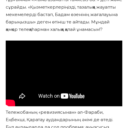
сұрайды. «Қызметкерлеріңізді, тазалыққа жауапты
мекемелерді бастап, Бадам өзенінің жағалауына
барыңызшы» деген өтініш те айтады. Мұндай
қамқор телеқаһарман халыққа қалай ұнамасын!?
Тележобаның «ревизиясынан» әл-Фараби,
Еңбекші, Қаратау аудандарының әкімі де өтеді.
Бұл аудандарда да сол проблема: ауызсусыз,