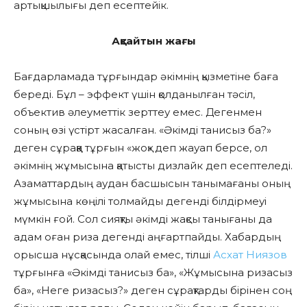
артықшылығы деп есептейік.
Ақсайтын жағы
Бағдарламада тұрғындар әкімнің қызметіне баға
береді. Бұл – эффект үшін қолданылған тәсіл,
объектив әлеуметтік зерттеу емес. Дегенмен
соның өзі үстірт жасалған. «Әкімді танисыз ба?»
деген сұраққа тұрғын «жоқ» деп жауап берсе, ол
әкімнің жұмысына қатысты дизлайк деп есептеледі.
Азаматтардың аудан басшысын танымағаны оның
жұмысына көңілі толмайды дегенді білдірмеуі
мүмкін ғой. Сол сияқты әкімді жақсы танығаны да
адам оған риза дегенді аңғартпайды. Хабардың
орысша нұсқасында олай емес, тілші
Асхат Ниязов
тұрғынға «Әкімді танисыз ба», «Жұмысына ризасыз
ба», «Неге ризасыз?» деген сұрақтарды бірінен соң