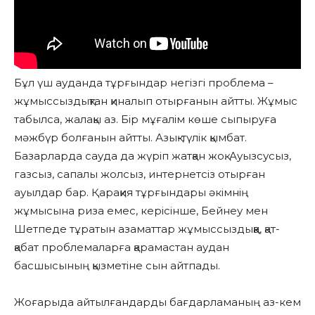
Бұл үш ауданда тұрғындар негізгі проблема –
жұмыссыздықтан қиналып отырғанын айтты. Жұмыс
табылса, жалақы аз. Бір мұғалім көше сыпыруға
мәжбүр болғанын айтты. Азық-түлік қымбат.
Базарларда сауда да жүріп жатқан жоқ. Ауызсусыз,
газсыз, сапалы жолсыз, интернетсіз отырған
ауылдар бар. Қарақия тұрғындары әкімнің
жұмысына риза емес, керісінше, Бейнеу мен
Шетпеде тұратын азаматтар жұмыссыздыққа, қат-
қабат проблемаларға қарамастан аудан
басшысының қызметіне сын айтпады.
Жоғарыда айтылғандарды бағдарламаның аз-кем