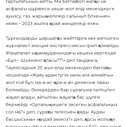
тартылатынын айтты. Ми батпақ боп жатқан не
асфальты шұрқ-тесік көше-жол елді мекендерге
ауызсу, газ, жарық желілері салынып біткеннен
кейін – 2023 жылға қарай жөнделеді екен.
Тұрғындарды шаршатқан жайттарға көз жеткізген
журналист эмоция-экспрессиясын іркіп қалмайды.
Жаңаталап ықшамауданындағы көшені көргенде
«Бұл – Шымкент қаласы???» деп таңданса,
Тәуелсіздікке 20 жыл елді мекеніндегі батпақты
кешкенде «Жаяу адам түгілі көлік өте алмайтын
жол ғой бұл, ма-а-ас-қара-а-а!» демесіне лажы
болмайды. Әкімдерден бар сұрағына тәптіштеп
жауап алады, айтылған жауапқа бас шұлғи
бермейді. «Орталық көшеге төсеген асфальтыңыз
сол ма?» деп, сұрақты төтесінен қояды. Аудан
басшысынан «қандай әкімсіз?» деп, қарсы жолыққан
тұрғыннан «Мына азаматты танисыз ба?» деп және