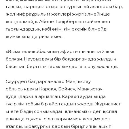
газсыз, жарықсыз отырған тұрғын үй алаптары бар,
жол инфрақұрылым желілері жүргізілмейінше
жөнделмейді. Ақбөпе Тәңірберген сөйлескен
тұрғындардың көбі әкімі кім екенін білмейді,
жұмысына да риза емес.
«Әкім» тележобасының эфирге шыққанына 2 жыл
болған. Наурыздағы бір бағдарламада жылдың
басынан бергі шығарылымдарға шолу жасалды.
Сәуірдегі бағдарламалар Маңғыстау
облысындағы Қарақия, Бейнеу, Маңғыстау
аудандарына арналған. Қарақия ауданында
түсірілім тобын бір әйел аңдып жүреді. Журналист
«неге біздің соңымыздан қалмайсыз?» деп қыспаққа
алғанда «дүкенге өз шаруаммен келдім» деп
ақталды. Бірақ тұрғындардың бірі құпияны ашып