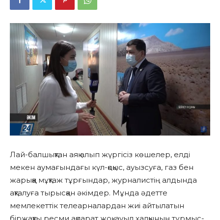
Лай-балшықтан аяқ алып жүргісіз көшелер, елді
мекен аумағындағы күл-қоқыс, ауызсуға, газ бен
жарыққа мұқтаж тұрғындар, журналистің алдында
ақталуға тырысқан әкімдер. Мұнда әдетте
мемлекеттік телеарналардан жиі айтылатын
біржақты ресми ақпарат жоқ, ауыл халқының тұрмыс-