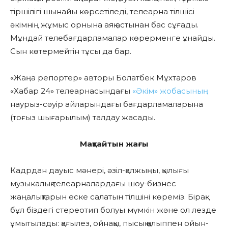
тіршілігі шынайы көрсетіледі, телеарна тілшісі
әкімнің жұмыс орнына аяқ астынан бас сұғады.
Мұндай телебағдарламалар көрерменге ұнайды.
Сын көтермейтін тұсы да бар.
«Жаңа репортер» авторы Болатбек Мұхтаров
«Хабар 24» телеарнасындағы
«Әкім» жобасының
наурыз-сәуір айларындағы бағдарламаларына
(тоғыз шығарылым) талдау жасады.
Мақтайтын жағы
Кадрдан дауыс мәнері, әзіл-қалжыңы, қылығы
музыкалық телеарналардағы шоу-бизнес
жаңалықтарын еске салатын тілшіні көреміз. Бірақ
бұл біздегі стереотип болуы мүмкін және ол лезде
ұмытылады: қағылез, ойнақы, пысық қалыппен ойын-