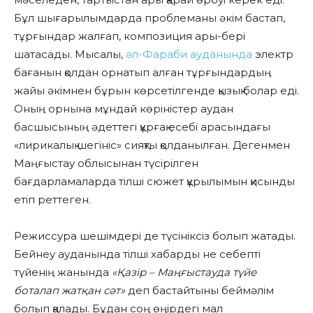
Бұл шығарылымдарда проблеманы әкім бастап,
тұрғындар жалғап, композиция ары-бері
шатасады. Мысалы,
әл-Фараби ауданында
электр
бағанын қолдан орнатып алған тұрғындардың
жайы әкімнен бұрын көрсетілгенде қызық болар еді.
Оның орнына мұндай көріністер аудан
басшысының әдеттегі құрғақ есебі арасындағы
«лирикалық шегініс» сияқты қолданылған. Дегенмен
Маңғыстау облысынан түсірілген
бағдарламаларда тілші сюжет құрылымын қисынды
етіп реттеген.
Режиссура шешімдері де түсініксіз болып жатады.
Бейнеу ауданында тілші хабарды не себепті
түйенің жанында
«Қазір – Маңғыстауда түйе
боталап жатқан сәт»
деп бастайтыны беймәлім
болып қалады. Бұдан соң өңірдегі мал