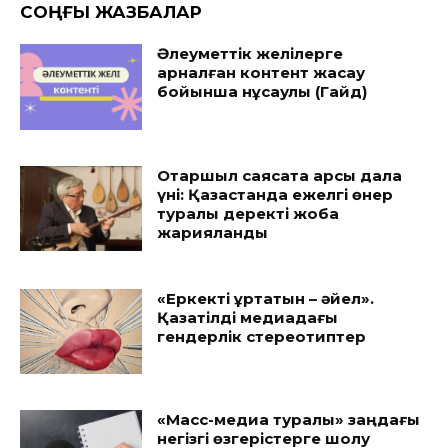
CОҢҒЫ ЖАЗБАЛАР
Әлеуметтік желілерге
арналған контент жасау
бойынша нұсқаулық (Гайд)
Отаршыл саясатқа қарсы дала
үні: Қазақстанда ежелгі өнер
туралы деректі жоба
жарияланды
«Еркекті құртатын – әйел».
Қазақтілді медиадағы
гендерлік стереотиптер
«Масс-медиа туралы» заңдағы
негізгі өзгерістерге шолу