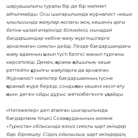
шаруашылығы туралы бір де бір мәлімет
айтылмайды. Осы шығарылымда журналист
«көше
қиылысында жаяулар жолағы жоқ, көшенің арғы
бетіне қалай өтерімізді білмейміз, мынадай
бағдаршамдар көбіне жаяу жүргіншілерге
арналмаған сияқты»
дейді. Лезде бағдаршамдағы
жаяу адамның қызыл түсті белгісі жанып тұрғаны
көрсетіледі. Демек, қарама-қайшылық – көше
реттейтін құрылғы жаяуларға да арналған.
Журналист «көліктер бағдаршамның түсіне
қарамай жүре береді, сондықтан көшені кесіп өту
қиын» деген ойды дұрыс жеткізбегенге ұқсайды.
«Нәтижелер» деп аталған шығарылымда
бағдарлама тілшісі Созақ ауданының әкіміне
«Түркістан облысында өзіңіз сияқты қарт әкімдер
бар. Бірнешеу. Сіздің ойыңызша, қарт әкімдердің