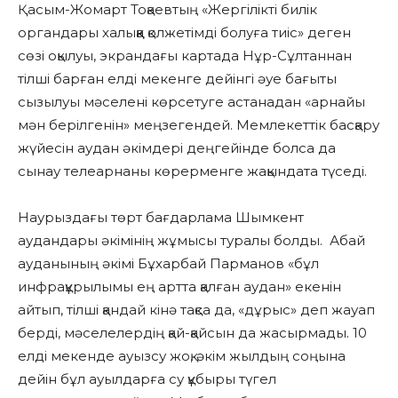
Қасым-Жомарт Тоқаевтың «Жергілікті билік
органдары халыққа қолжетімді болуға тиіс» деген
сөзі оқылуы, экрандағы картада Нұр-Сұлтаннан
тілші барған елді мекенге дейінгі әуе бағыты
сызылуы мәселені көрсетуге астанадан «арнайы
мән берілгенін» меңзегендей. Мемлекеттік басқару
жүйесін аудан әкімдері деңгейінде болса да
сынау телеарнаны көрерменге жақындата түседі.
Наурыздағы төрт бағдарлама Шымкент
аудандары әкімінің жұмысы туралы болды. Абай
ауданының әкімі Бұхарбай Парманов «бұл
инфрақұрылымы ең артта қалған аудан» екенін
айтып, тілші қандай кінә тақса да, «дұрыс» деп жауап
берді, мәселелердің қай-қайсын да жасырмады. 10
елді мекенде ауызсу жоқ, әкім жылдың соңына
дейін бұл ауылдарға су құбыры түгел