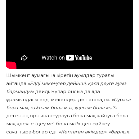
Шымкент аумағына кіретін ауылдар туралы
айтқанда
«Елді мекендер дейінші, қала деуге ауыз
бармайды»
дейді. Бұлар онсыз да қала
құрамындағы елді мекендер деп аталады.
«Сұраса
бола ма», «айтсам бола ма», «десем бола ма?»
дегеннің орнына «сұрауға бола ма», «айтуға бола
ма», «деуге (деуіме) бола ма?» деп сөйлеу
сауаттырақ болар еді.
«Көптеген әкімдер», «барлық