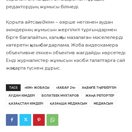
редактордың жұмысы білінеді.
Қорыта айтсақ, «Әкім» – әзірше негізінен аудан
әкімдерінің жұмысын жергілікті тұрғындармен
бірге бағалайтын, халықты мазалаған мәселелерді
көтеретін қызық бағдарлама. Жоба видеокамера
объективіне іліккен объектив жағдайды көрсетеді.
Енді журналистер жұмысын кәсіби талаптарға сай
жақсарта түскені дұрыс.
TAGS
«ӘКІМ» ЖОБАСЫ
«ХАБАР 24»
АҚБӨПЕ ТӘҢІРБЕРГЕН
АУДАН ӘКІМДЕРІ
БОЛАТБЕК МҰХТАРОВ
ЖАҢА РЕПОРТЕР
ҚАЗАҚСТАН ӘКІМДЕРІ
ҚАЗАҚША МЕДИАСЫН
МЕДИАСЫН