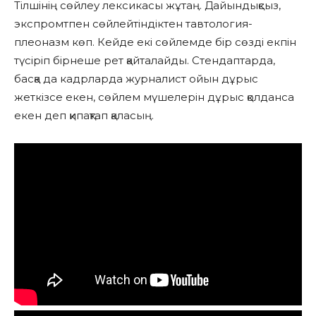
Тілшінің сөйлеу лексикасы жұтаң. Дайындықсыз,
экспромтпен сөйлейтіндіктен тавтология-
плеоназм көп. Кейде екі сөйлемде бір сөзді екпін
түсіріп бірнеше рет қайталайды. Стендаптарда,
басқа да кадрларда журналист ойын дұрыс
жеткізсе екен, сөйлем мүшелерін дұрыс қолданса
екен деп қипақтап қаласың.