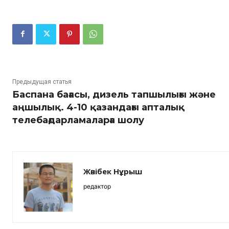
Предыдущая статья
Баспана бағасы, дизель тапшылығы және
аңшылық. 4-10 қазандағы апталық
телебағдарламаларға шолу
Жәнібек Нұрыш
редактор