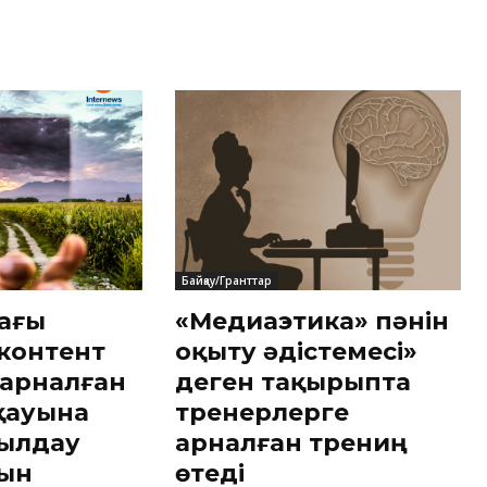
Байқау/Гранттар
дағы
«Медиаэтика» пәнін
 контент
оқыту әдістемесі»
 арналған
деген тақырыпта
қауына
тренерлерге
былдау
арналған трениң
нын
өтеді