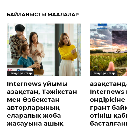
БАЙЛАНЫСТЫ МАҚАЛАЛАР
Байқау/Гранттар
Байқау/Гранттар
Internews ұйымы
Қазақстан
Қазақстан, Тәжікстан
Internews
мен Өзбекстан
өндірісіне
авторларының
грант бай
еларалық жоба
өтініш қа
жасауына ашық
басталға