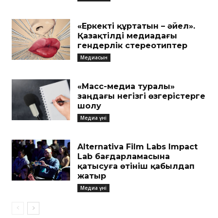
«Еркекті құртатын – әйел».
Қазақтілді медиадағы
гендерлік стереотиптер
Медиасын
«Масс-медиа туралы»
заңдағы негізгі өзгерістерге
шолу
Медиа үні
Alternativa Film Labs Impact
Lab бағдарламасына
қатысуға өтініш қабылдап
жатыр
Медиа үні