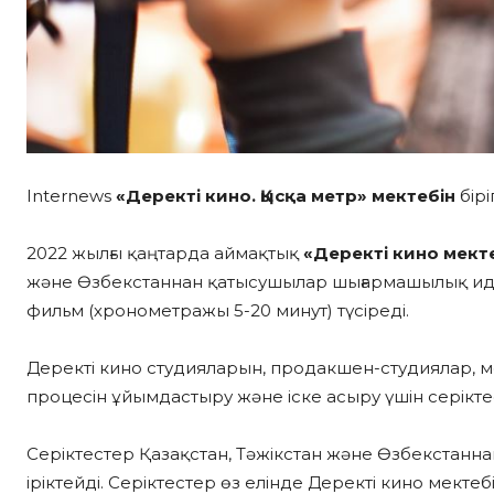
Internews
«Деректі кино. Қысқа метр» мектебін
бірі
2022 жылғы қаңтарда аймақтық
«Деректі кино мект
және Өзбекстаннан қатысушылар шығармашылық идея
фильм (хронометражы 5-20 минут) түсіреді.
Деректі кино студияларын, продакшен-студиялар,
процесін ұйымдастыру және іске асыру үшін серікт
Серіктестер Қазақстан, Тәжікстан және Өзбекстанна
іріктейді. Серіктестер өз елінде Деректі кино мекте