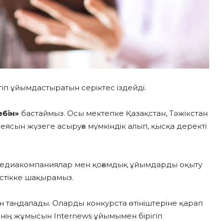
гіп ұйымдастыратын серіктес іздейді.
ебін»
бастаймыз. Осы мектепке Қазақстан, Тәжікстан
сын жүзеге асыруға мүмкіндік алып, қысқа деректі
 медиакомпаниялар мен қоғамдық ұйымдарды оқыту
естікке шақырамыз.
н таңдалады. Оларды конкурста өтініштеріне қарап
бінің жұмысын Internews ұйымымен бірігіп