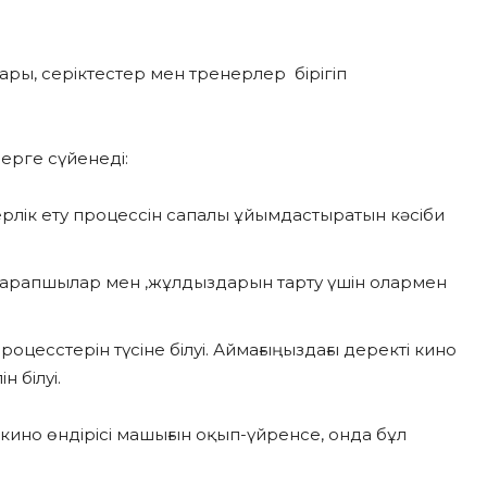
ры, серіктестер мен тренерлер бірігіп
ерге сүйенеді:
ерлік ету процессін сапалы ұйымдастыратын кәсіби
 сарапшылар мен ,жұлдыздарын тарту үшін олармен
оцесстерін түсіне білуі. Аймағыңыздағы деректі кино
н білуі.
 кино өндірісі машығын оқып-үйренсе, онда бұл