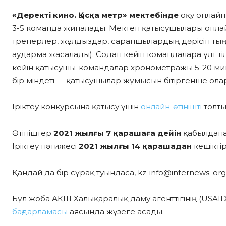
«Деректі кино. Қысқа метр» мектебінде
оқу онлайн
3-5 команда жиналады. Мектеп қатысушылары онлай
тренерлер, жұлдыздар, сарапшылардың дәрісін тыңда
аударма жасалады). Содан кейін командаларға ұлт т
кейін қатысушы-командалар хронометражы 5-20 мин
бір міндеті — қатысушылар жұмысын бітіргенше оларғ
Іріктеу конкурсына қатысу үшін
онлайн-өтінішті
толты
Өтініштер
2021 жылғы 7 қарашаға дейін
қабылдана
Іріктеу нәтижесі
2021 жылғы 14 қарашадан
кешікті
Қандай да бір сұрақ туындаса, kz-info@internews. or
Бұл жоба АҚШ Халықаралық даму агенттігінің (USA
бағдарламасы
аясында жүзеге асады.