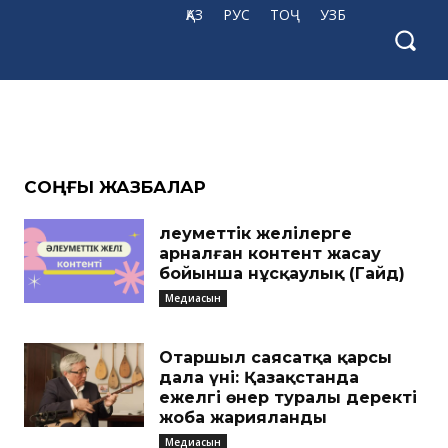
ҚАЗ
РУС
ТОҶ
УЗБ
ейді
CОҢҒЫ ЖАЗБАЛАР
Әлеуметтік желілерге
арналған контент жасау
бойынша нұсқаулық (Гайд)
Медиасын
Отаршыл саясатқа қарсы
дала үні: Қазақстанда
ежелгі өнер туралы деректі
жоба жарияланды
Медиасын