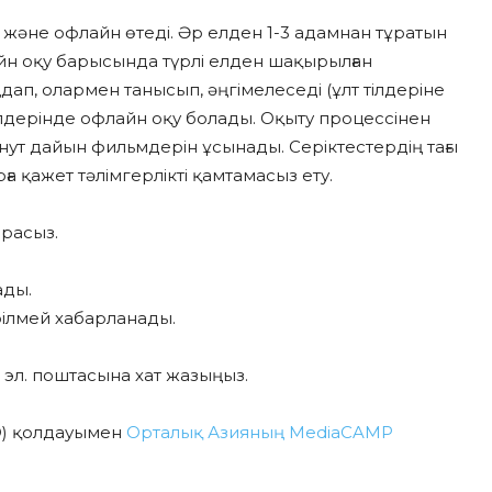
 және офлайн өтеді. Әр елден 1-3 адамнан тұратын
н оқу барысында түрлі елден шақырылған
п, олармен танысып, әңгімелеседі (ұлт тілдеріне
ілдерінде офлайн оқу болады. Оқыту процессінен
ут дайын фильмдерін ұсынады. Серіктестердің тағы
а қажет тәлімгерлікті қамтамасыз ету.
расыз.
ды.
рілмей хабарланады.
g эл. поштасына хат жазыңыз.
ID) қолдауымен
Орталық Азияның MediaCAMP