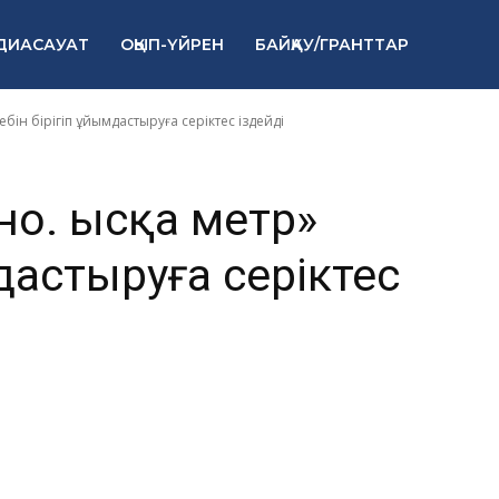
н бірігіп
ДИАСАУАТ
ОҚЫП-ҮЙРЕН
БАЙҚАУ/ГРАНТТАР
а серіктес ізд
ебін бірігіп ұйымдастыруға серіктес іздейді
но. Қысқа метр»
дастыруға серіктес