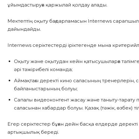
ұйымдастыруға қаржылай қолдау алады.
Мектептің оқыту бағдарламасын Internews сарапшыла
дайындайды.
Internews серіктестерді іріктегенде мына критерийл
Оқыту және оқытудан кейін қатысушыларға тәлімг
әрі тәжірибелі команда;
Аймақтағы деректі кино саласының тренерлерін,
байланыстарының болуы;
Сапалы видеоконтент жасау және таныту-тарату пр
саласынан хабардар болуы. Қазақ (тәжік, өзбек) тілі
Егер серіктестер бұған дейін басқа елдерде деректі
артықшылық береді.