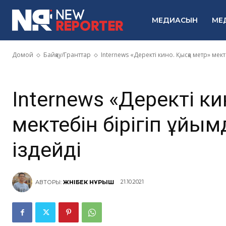
метр» мектебі
МЕДИАСЫН
МЕ
ұйымдастыруғ
Домой
Байқау/Гранттар
Internews «Деректі кино. Қысқа метр» мект
Internews «Деректі ки
мектебін бірігіп ұйым
іздейді
21.10.2021
АВТОРЫ:
ЖӘНІБЕК НҰРЫШ