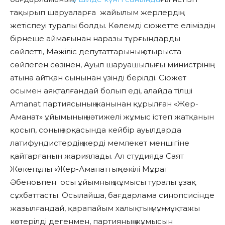
тақырып шаруаларға жайылым жерлердің
жетіспеуі туралы болды. Көлемді сюжетте еліміздің
бірнеше аймағынан наразы тұрғындарды
сөйлетті, Мәжіліс депутаттарының отырыста
сөйлеген сөзінен, Ауыл шаруашылығы министрінің
атына айтқан сынынан үзінді берілді. Сюжет
осымен аяқталғандай болып еді, алайда тілші
Amanat партиясының жанынан құрылған «Жер-
Аманат» ұйымының нәтижелі жұмыс істеп жатқанын
қосып, соның арқасында кейбір ауылдарда
латифундистердің жерді мемлекет меншігіне
қайтарғанын жариялады. Ал студияда Саят
Жөкенұлы «Жер-Аманаттың» өкілі Мұрат
Әбеновпен осы ұйымның жұмысы туралы ұзақ
сұхбаттасты. Осылайша, бағдарлама синопсисінде
жазылғандай, қарапайым халықтың мұң-мұқтажы
көтерілді дегенмен, партияның жұмысын