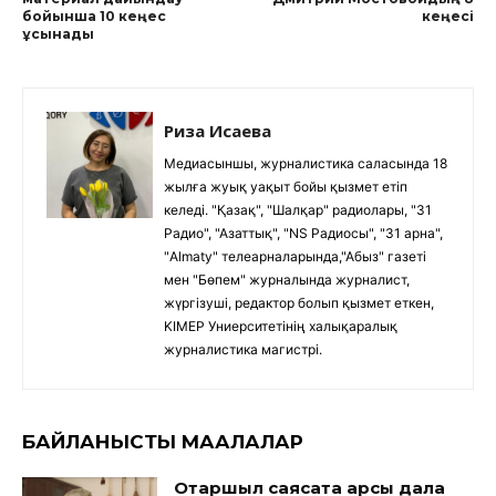
бойынша 10 кеңес
кеңесі
ұсынады
Риза Исаева
Медиасыншы, журналистика саласында 18
жылға жуық уақыт бойы қызмет етіп
келеді. "Қазақ", "Шалқар" радиолары, "31
Радио", "Азаттық", "NS Радиосы", "31 арна",
"Almaty" телеарналарында,"Абыз" газеті
мен "Бөпем" журналында журналист,
жүргізуші, редактор болып қызмет еткен,
KIMEP Униерситетінің халықаралық
журналистика магистрі.
БАЙЛАНЫСТЫ МАҚАЛАЛАР
Отаршыл саясатқа қарсы дала