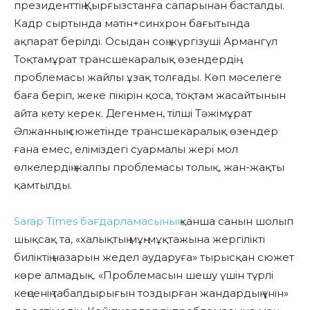
президенттің Қырғызстанға сапарынан басталды.
Кадр сыртында мәтін+синхрон бағытында
ақпарат берілді. Осыдан соң жүргізуші Армангүл
Тоқтамұрат трансшекаралық өзендердің
проблемасы жайлы ұзақ толғады. Көп мәселеге
баға беріп, жеке пікірін қоса, тоқтам жасайтынын
айта кету керек. Дегенмен, тілші Тәжімұрат
Әлжанның сюжетінде трансшекаралық өзендер
ғана емес, еліміздегі суармалы жері мол
өлкелердің жалпы проблемасы толық, жан-жақты
қамтылды.
Sarap Times бағдарламасының
қанша санын шолып
шықсақ та, «халықтың мұң-мұқтажына жергілікті
биліктің назарын жедел аударуға» тырысқан сюжет
көре алмадық. «Проблемасын шешу үшін түрлі
кеңсенің табалдырығын тоздырған жандардың үнін»