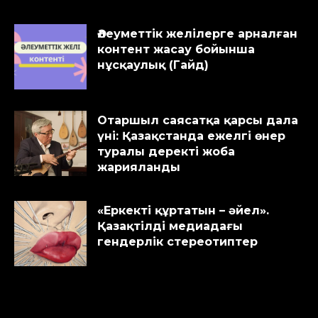
Әлеуметтік желілерге арналған
контент жасау бойынша
нұсқаулық (Гайд)
Отаршыл саясатқа қарсы дала
үні: Қазақстанда ежелгі өнер
туралы деректі жоба
жарияланды
«Еркекті құртатын – әйел».
Қазақтілді медиадағы
гендерлік стереотиптер