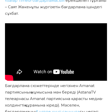
«Sarap Times» бағдарламасын
ерекшелеп тұрғаны
– Саят Жөкенұлы жүргізетін бағдарлама ішіндегі
сұхбат.
Бағдарлама сюжеттерінде негізінен Amanat
партиясының жұмысына мән береді (AstanaTV
телеарнасы Amanat партиясына қарасты медиа-
холдингтің құрамына кіреді). Мәселен,
бағдарламаның
3 шілде күнгі санында
ғы негізгі