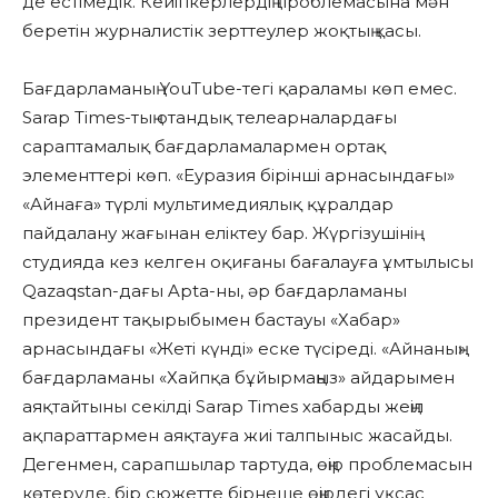
де естімедік. Кейіпкерлердің проблемасына мән
беретін журналистік зерттеулер жоқтың қасы.
Бағдарламаның YouTube-тегі қараламы көп емес.
Sarap Times-тың отандық телеарналардағы
сараптамалық бағдарламалармен ортақ
элементтері көп. «Еуразия бірінші арнасындағы»
«Айнаға» түрлі мультимедиялық құралдар
пайдалану жағынан еліктеу бар. Жүргізушінің
студияда кез келген оқиғаны бағалауға ұмтылысы
Qazaqstan-дағы Aptа-ны, әр бағдарламаны
президент тақырыбымен бастауы «Хабар»
арнасындағы «Жеті күнді» еске түсіреді. «Айнаның»
бағдарламаны «Хайпқа бұйырмаңыз» айдарымен
аяқтайтыны секілді Sarap Times хабарды жеңіл
ақпараттармен аяқтауға жиі талпыныс жасайды.
Дегенмен, сарапшылар тартуда, өңір проблемасын
көтеруде, бір сюжетте бірнеше өңірдегі ұқсас