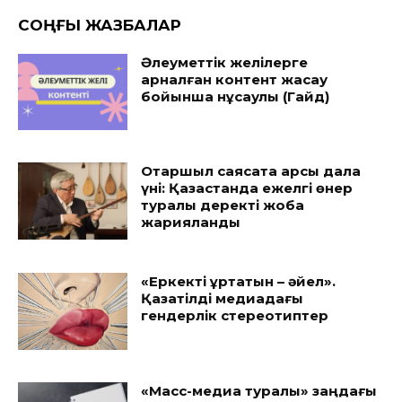
CОҢҒЫ ЖАЗБАЛАР
Әлеуметтік желілерге
арналған контент жасау
бойынша нұсқаулық (Гайд)
Отаршыл саясатқа қарсы дала
үні: Қазақстанда ежелгі өнер
туралы деректі жоба
жарияланды
«Еркекті құртатын – әйел».
Қазақтілді медиадағы
гендерлік стереотиптер
«Масс-медиа туралы» заңдағы