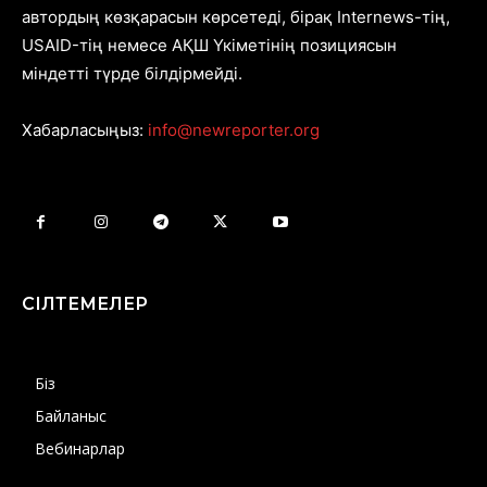
автордың көзқарасын көрсетеді, бірақ Internews-тің,
USAID-тің немесе АҚШ Үкіметінің позициясын
міндетті түрде білдірмейді.
Хабарласыңыз:
info@newreporter.org
СІЛТЕМЕЛЕР
Біз
Байланыс
Вебинарлар