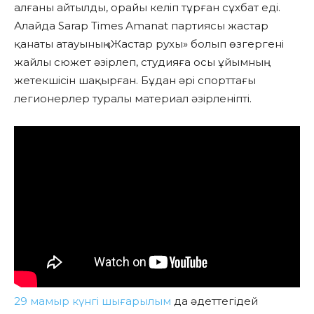
алғаны айтылды, орайы келіп тұрған сұхбат еді.
Алайда Sarap Times Аmanat партиясы жастар
қанаты атауының «Жастар рухы» болып өзгергені
жайлы сюжет әзірлеп, студияға осы ұйымның
жетекшісін шақырған. Бұдан әрі спорттағы
легионерлер туралы материал әзірленіпті.
29 мамыр күнгі шығарылым
да әдеттегідей