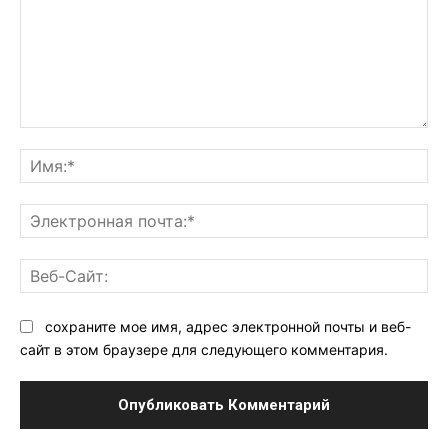
Комментарий:
Им
Эл
поч
Ве
Са
сохраните мое имя, адрес электронной почты и веб-
сайт в этом браузере для следующего комментария.