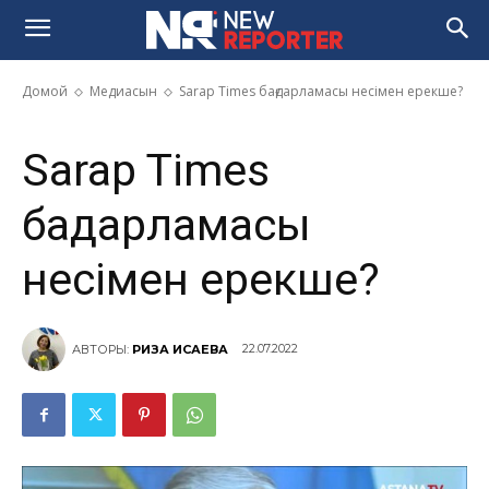
Sarap Times бағдарламасы
несімен ерекше?
Домой
Медиасын
Sarap Times бағдарламасы несімен ерекше?
Sarap Times
бағдарламасы
несімен ерекше?
22.07.2022
АВТОРЫ:
РИЗА ИСАЕВА