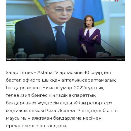
Sarap Times – AstanaTV арнасының 10 сәуірден
бастап эфирге шыққан апталық-сараптамалық
бағдарламасы. Биыл «Тұмар-2022» ұлттық
телевизия бәйгесінің «Үздік ақпараттық
бағдарлама» жүлдесін алды. «Жаңа репортер»
медиасыншысы Риза Исаева 17 шілдеде бірінші
маусымын аяқтаған бағдарлама несімен
ерекшеленгенін талдады.