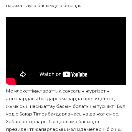
насихаттауға басымдық берілді.
Мемлекеттің ақпараттық саясатын жүргізетін
арналардағы бағдарламаларда президенттің
жұмысын насихаттау басым болатыны түсінікті. Бұл
үрдіс Sarap Times бағдарламасына да жат емес.
Хабар авторлары бағдарлама басында
президенттің сапарларын, мәлімдемелерін бірінші