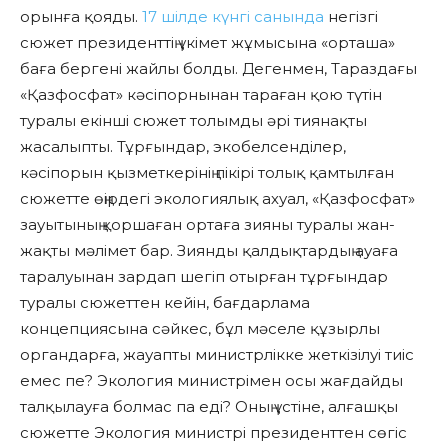
орынға қояды.
17 шілде күнгі санында
негізгі
сюжет президенттің үкімет жұмысына «орташа»
баға бергені жайлы болды. Дегенмен, Тараздағы
«Қазфосфат» кәсіпорнынан тараған қою түтін
туралы екінші сюжет толымды әрі тиянақты
жасалыпты. Тұрғындар, экобелсенділер,
кәсіпорын қызметкерінің пікірі толық қамтылған
сюжетте өңірдегі экологиялық ахуал, «Қазфосфат»
зауытының қоршаған ортаға зияны туралы жан-
жақты мәлімет бар. Зиянды қалдықтардың ауаға
таралуынан зардап шегіп отырған тұрғындар
туралы сюжеттен кейін, бағдарлама
концепциясына сәйкес, бұл мәселе құзырлы
органдарға, жауапты министрлікке жеткізілуі тиіс
емес пе? Экология министрімен осы жағдайды
талқылауға болмас па еді? Оның үстіне, алғашқы
сюжетте Экология министрі президенттен сөгіс