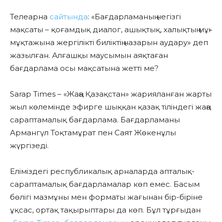
Телеарна
сайтында
: «Бағдарламаның негізгі
мақсаты – қоғамдық диалог, ашықтық, халықтың мұң-
мұқтажына жергілікті биліктің назарын аудару» деп
жазылған. Алғашқы маусымын аяқтаған
бағдарлама осы мақсатына жетті ме?
Sarap Times – «Жаңа Қазақстан» жарияланған жарты
жыл көлемінде эфирге шыққан қазақ тіліндегі жаңа
сараптамалық бағдарлама. Бағдарламаны
Армангүл Тоқтамұрат пен Саят Жөкенұлы
жүргізеді.
Еліміздегі республикалық арналарда апталық-
сараптамалық бағдарламалар көп емес. Басым
бөлігі мазмұны мен форматы жағынан бір-біріне
ұқсас, ортақ тақырыптары да көп. Бұл тұрғыдан