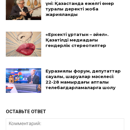
үні: Қазақстанда ежелгі өнер
туралы деректі жоба
жарияланды
«Еркекті құртатын – әйел».
Қазақтілді медиадағы
гендерлік стереотиптер
Еуразиялық форум, депутаттар
сауалы, шаруалар мәселесі:
22-28 мамырдағы апталық
телебағдарламаларға шолу
ОСТАВЬТЕ ОТВЕТ