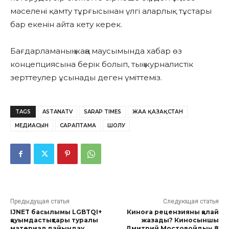
мәселені қамту тұрғысынан үлгі аларлық тұстары
бар екенін айта кету керек.
Бағдарламаның жаңа маусымында хабар өз
концепциясына берік болып, тың журналистік
зерттеулер ұсынады деген үміттеміз.
TAGS
ASTANATV
SARAP TIMES
ЖАҢА ҚАЗАҚСТАН
МЕДИАСЫН
САРАПТАМА
ШОЛУ
Предыдущая статья
Следующая статья
IJNET басылымы LGBTQI+
Киноға рецензияны қалай
қауымдастықтары туралы
жазады? Киносыншы
материал дайындау
Дмитрий Мостовойдың 8