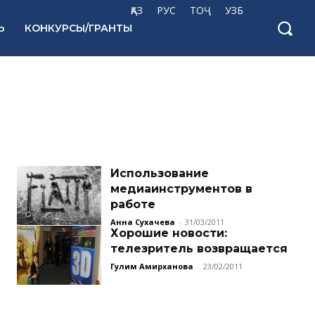
ҚАЗ
РУС
ТОҶ
УЗБ
Ь
КОНКУРСЫ/ГРАНТЫ
Использование
медиаинструментов в
работе
Анна Сухачева
-
31/03/2011
Хорошие новости:
телезритель возвращается
Гулим Амирханова
-
23/02/2011