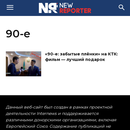
90-е
«90-е: забытые плёнки» на КТК:
фильм — лучший подарок
Данный веб-сайт был создан в рамках проектной
деятельности Internews и поддерживается
различными донорскими организациями, включая
Европейский Союз. Содержание публикаций не