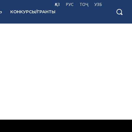
ҚАЗ
РУС
ТОҶ
УЗБ
Ь
КОНКУРСЫ/ГРАНТЫ