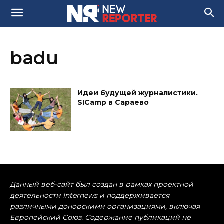
badu
Идеи будущей журналистики.
SICamp в Сараево
Данный веб-сайт был создан в рамках проектной
деятельности Internews и поддерживается
различными донорскими организациями, включая
Европейский Союз. Содержание публикаций не