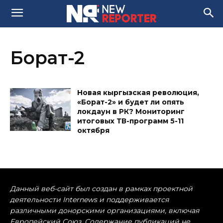
Борат-2
Новая кыргызская революция,
«Борат-2» и будет ли опять
локдаун в РК? Мониторинг
итоговых ТВ-программ 5-11
октября
Данный веб-сайт был создан в рамках проектной
деятельности Internews и поддерживается
различными донорскими организациями, включая
Европейский Союз. Содержание публикаций не