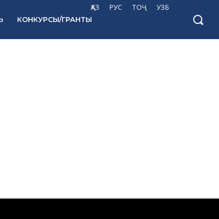
ҚАЗ
РУС
ТОҶ
УЗБ
Ь
КОНКУРСЫ/ГРАНТЫ