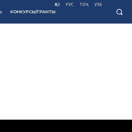
ҚАЗ
РУС
ТОҶ
УЗБ
Ь
КОНКУРСЫ/ГРАНТЫ