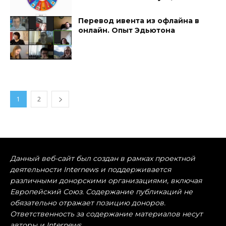
Перевод ивента из офлайна в
онлайн. Опыт Эдьютона
1
2
Данный веб-сайт был создан в рамках проектной
деятельности Internews и поддерживается
различными донорскими организациями, включая
Европейский Союз. Содержание публикаций не
обязательно отражает позицию доноров.
Ответственность за содержание материалов несут
авторы и Internews.