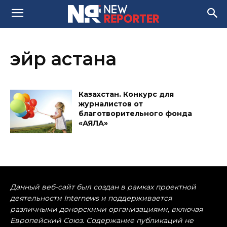
эйр астана
Казахстан. Конкурс для
журналистов от
благотворительного фонда
«АЯЛА»
Данный веб-сайт был создан в рамках проектной
деятельности Internews и поддерживается
различными донорскими организациями, включая
Европейский Союз. Содержание публикаций не