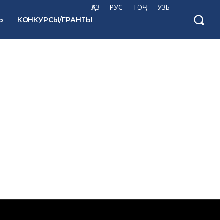
ҚАЗ
РУС
ТОҶ
УЗБ
Ь
КОНКУРСЫ/ГРАНТЫ